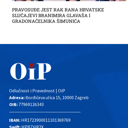
PRAVOSUĐE JEST RAK RANA HRVATSKE
SLUČAJEVI BRANIMIRA GLAVAŠA I
GRADONAČELNIKA ŠIMUNIĆA
Odlučnost i Pravednost | OiP
Adresa:
Đorđićeva ulica 15, 10000 Zagreb
OIB:
77969126343
IBAN:
HR1723900011101369769
Swift:
HPBZHR2X