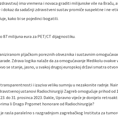
 u zdravstvu) ima vremena i novaca graditi milijunske vile na Braču
e i dokaz da sadašnji zdravstveni sustav promiče suspektne i ne-et
je, kako bi se pojedinci bogatili.
io 87 milijuna eura za PET/CT dijagnostiku.
aniziranom pljačkom poreznih obveznika i sustavnim omogućavanjem
 zarade. Zdrava logika nalaže da za omogućavanje Medikolu ovakve 
kvo se stanje, jasno, u svakoj drugoj europskoj državi smatra otv
ransparentnosti i izaziva veliku sumnju u nezakonite radnje. Nai
 zdravstvenoj ustanovi Radiochirurgiji Zagreb omogućuje prihod od 
 2023. do 31. prosinca 2023. Dakle, Upravno vijeće je donijelo retro
 prima li Drago Prgomet honorare od Radiochirurgije?
je rasla paralelno s razgradnjom zagrebačkog Instituta za tumore. 