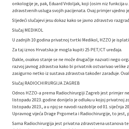
onkologije je, pak, Eduard Vrdoljak, koji (osim niz funkcija
zdravstvenih usluga svojih pacijenata. Ovaj primjer ujedno j
Sljedeći slučajevi jesu dokaz kako se javno zdravstvo razgrađu
Slučaj MEDIKOL
U zadnjih 10 godina privatnoj tvrtki Medikol, HZZO je isplat
Za taj iznos Hrvatska je mogla kupiti 25 PET/CT uređaja.
Dakle, ovakvo stanje se ne može drugačije nazvati nego org
razvoj javnog zdravstva kako bi privatnik ostvarivao velike
zasigurno netko iz sustava zdravstva također zarađuje. Ova
Slučaj RADIOCHIRURGIJA ZAGREB
Odnos HZZO-a prema Radiochirurgiji Zagreb jest primjer net
listopadu 2023. godine donijelo je odluku u kojoj privatnoj
listopadu 2023., a u njoj se navodi razdoblje od 01. siječnja
Upravnog vijeća Drage Prgometa i Radiochirurgije, to jest,
Sama Radiochirurgija jest privatna zdravstvena ustanova te 