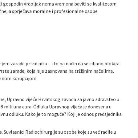
, ali gospodin Vrdoljak nema vremena baviti se kvalitetom
ične, a sprječava moralne i profesionalne osobe.
 zarade privatniku – i to na način da se ciljano blokira
vrste zarade, koja nije zasnovana na tržišnim načelima,
orenom korupcijom.
me, Upravno vijeće Hrvatskog zavoda za javno zdravstvo u
18 milijuna eura. Odluka Upravnog vijeća je donesena u
aktivnu odluku. Kako je to moguće? Koji je odnos predsjednika
Suvlasnici Radiochirurgije su osobe koje su već radile u