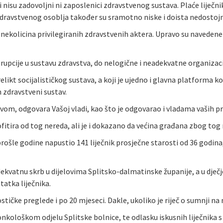
 nisu zadovoljni ni zaposlenici zdravstvenog sustava. Plaće liječni
zdravstvenog osoblja također su sramotno niske i doista nedostojne
e nekolicina privilegiranih zdravstvenih aktera. Upravo su navedene
rupcije u sustavu zdravstva, do nelogične i neadekvatne organizac
relikt socijalističkog sustava, a koji je ujedno i glavna platforma
n zdravstveni sustav.
vom, odgovara Vašoj vladi, kao što je odgovarao i vladama vaših pr
itira od tog nereda, ali je i dokazano da većina građana zbog tog n
ošle godine napustio 141 liječnik prosječne starosti od 36 godina,
ekvatnu skrb u dijelovima Splitsko-dalmatinske županije, a u dječj
atka liječnika.
tičke preglede i po 20 mjeseci. Dakle, ukoliko je riječ o sumnji na 
 onkološkom odjelu Splitske bolnice, te odlasku iskusnih liječnika 