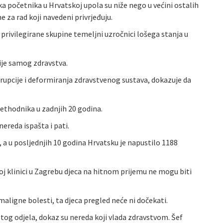
ka početnika u Hrvatskoj upola su niže nego u većini ostalih
 za rad koji navedeni privrjeđuju.
 privilegirane skupine temeljni uzročnici lošega stanja u
ije samog zdravstva.
 korupcije i deformiranja zdravstvenog sustava, dokazuje da
ethodnika u zadnjih 20 godina.
ereda ispašta i pati.
 a u posljednjih 10 godina Hrvatsku je napustilo 1188
oj klinici u Zagrebu djeca na hitnom prijemu ne mogu biti
maligne bolesti, ta djeca pregled neće ni dočekati.
s tog odjela, dokaz su nereda koji vlada zdravstvom. Šef