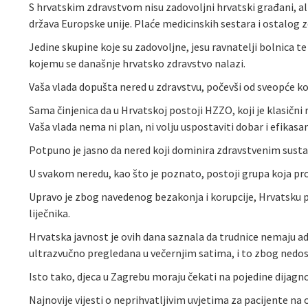
S hrvatskim zdravstvom nisu zadovoljni hrvatski građani, ali
država Europske unije. Plaće medicinskih sestara i ostalog 
Jedine skupine koje su zadovoljne, jesu ravnatelji bolnica t
kojemu se današnje hrvatsko zdravstvo nalazi.
Vaša vlada dopušta nered u zdravstvu, počevši od sveopće ko
Sama činjenica da u Hrvatskoj postoji HZZO, koji je klasični 
Vaša vlada nema ni plan, ni volju uspostaviti dobar i efikasa
Potpuno je jasno da nered koji dominira zdravstvenim susta
U svakom neredu, kao što je poznato, postoji grupa koja prof
Upravo je zbog navedenog bezakonja i korupcije, Hrvatsku pr
liječnika.
Hrvatska javnost je ovih dana saznala da trudnice nemaju ad
ultrazvučno pregledana u večernjim satima, i to zbog nedost
Isto tako, djeca u Zagrebu moraju čekati na pojedine dijagnos
Najnovije vijesti o neprihvatljivim uvjetima za pacijente na