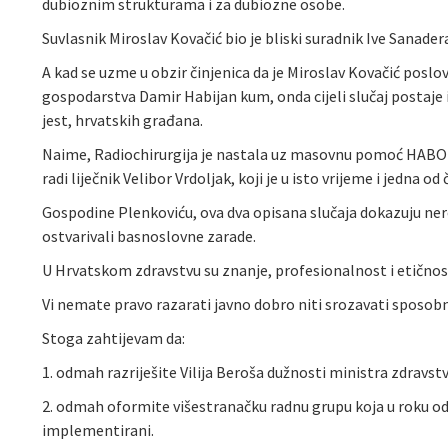
dubioznim strukturama i za dubiozne osobe.
Suvlasnik Miroslav Kovačić bio je bliski suradnik Ive Sanade
A kad se uzme u obzir činjenica da je Miroslav Kovačić posl
gospodarstva Damir Habijan kum, onda cijeli slučaj postaje 
jest, hrvatskih građana.
Naime, Radiochirurgija je nastala uz masovnu pomoć HABOR-
radi liječnik Velibor Vrdoljak, koji je u isto vrijeme i jedna 
Gospodine Plenkoviću, ova dva opisana slučaja dokazuju ner
ostvarivali basnoslovne zarade.
U Hrvatskom zdravstvu su znanje, profesionalnost i etičnost 
Vi nemate pravo razarati javno dobro niti srozavati sposobn
Stoga zahtijevam da:
1. odmah razriješite Vilija Beroša dužnosti ministra zdravstv
2. odmah oformite višestranačku radnu grupu koja u roku od
implementirani.