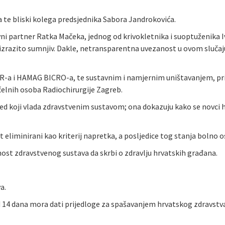
ra te bliski kolega predsjednika Sabora Jandrokovića.
ovni partner Ratka Mačeka, jednog od krivokletnika i suoptuženika 
izrazito sumnjiv. Dakle, netransparentna uvezanost u ovom slučaju 
a i HAMAG BICRO-a, te sustavnim i namjernim uništavanjem, primj
od čelnih osoba Radiochirurgije Zagreb.
ed koji vlada zdravstvenim sustavom; ona dokazuju kako se novci 
eliminirani kao kriterij napretka, a posljedice tog stanja bolno o
ost zdravstvenog sustava da skrbi o zdravlju hrvatskih građana.
a.
 14 dana mora dati prijedloge za spašavanjem hrvatskog zdravstva;