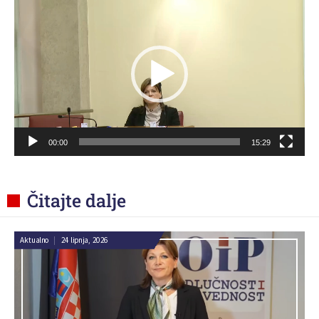
videozapisa
00:00
15:29
Čitajte dalje
Aktualno
|
24 lipnja, 2026