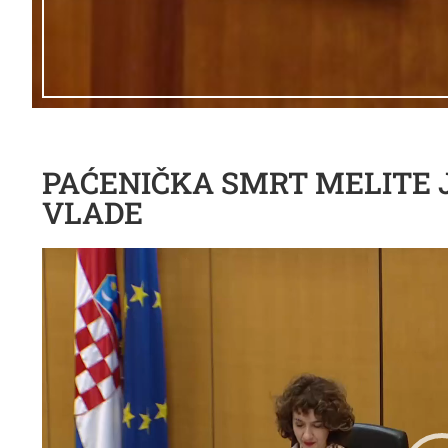
PAĆENIČKA SMRT MELITE J
VLADE
Reproduktor
videozapisa