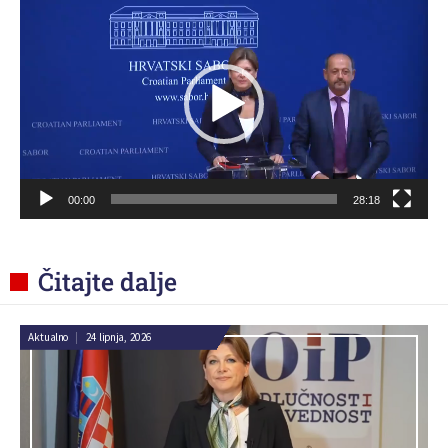
videozapisa
00:00
28:18
Čitajte dalje
Aktualno
|
24 lipnja, 2026