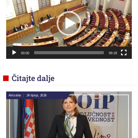
00:00
09:18
Čitajte dalje
Aktualno
|
24 lipnja, 2026