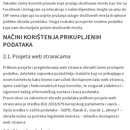
Također ćemo koristiti ponude koje pružaju društvene mreže kao što su
Facebook i Instagram za interakciju s našim klijentima. Imajte na umu da
OIP nema utjecaja na uvjete pružanja usluge društvenih mreža ili njihove
politike obrade podataka. Stoga svakako provjerite osobne podatke
koje nam dostavljate putem društvenih mreža.
NAČINI KORIŠTENJA PRIKUPLJENIH
PODATAKA
2.1. Posjeta web stranicama
Prilikom posjeta i pregledavanja web stranice obradit ćemo pristupne
podatke, datoteke zapisnika poslužitelja i kolačiće koji se prikupljaju u
ovom kontekstu kako bismo vam učinili dostupnom našu web stranicu,
njene sadržaje i funkcionalnosti koje koristite, te osigurali stabilnost i
sigurnost našeg informatičkog sustava i baza podataka.
Pravni okvir za zakonitost obrade podataka prilikom posjeta web
stranicama je Uredba (EU) 2016/679 europskog parlamenta i vijeća –
Opća uredba o zaštiti podataka – GDPR, članak 6., stavak 1, alineja f –
obrada nužna za potrebe legitimnih interesa – tehnička dostupnost
web stranice.