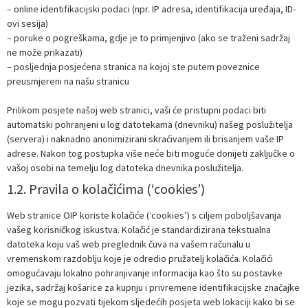
– online identifikacijski podaci (npr. IP adresa, identifikacija uređaja, ID-
ovi sesija)
– poruke o pogreškama, gdje je to primjenjivo (ako se traženi sadržaj
ne može prikazati)
– posljednja posjećena stranica na kojoj ste putem poveznice
preusmjereni na našu stranicu
Prilikom posjete našoj web stranici, vaši će pristupni podaci biti
automatski pohranjeni u log datotekama (dnevniku) našeg poslužitelja
(servera) i naknadno anonimizirani skraćivanjem ili brisanjem vaše IP
adrese. Nakon tog postupka više neće biti moguće donijeti zaključke o
vašoj osobi na temelju log datoteka dnevnika poslužitelja.
1.2. Pravila o kolačićima (‘cookies’)
Web stranice OIP koriste kolačiće (‘cookies’) s ciljem poboljšavanja
vašeg korisničkog iskustva. Kolačić je standardizirana tekstualna
datoteka koju vaš web preglednik čuva na vašem računalu u
vremenskom razdoblju koje je odredio pružatelj kolačića. Kolačići
omogućavaju lokalno pohranjivanje informacija kao što su postavke
jezika, sadržaj košarice za kupnju i privremene identifikacijske značajke
koje se mogu pozvati tijekom sljedećih posjeta web lokaciji kako bi se