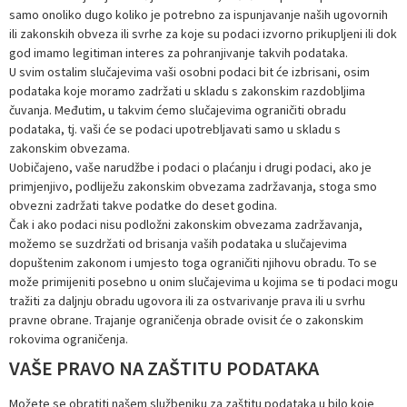
samo onoliko dugo koliko je potrebno za ispunjavanje naših ugovornih
ili zakonskih obveza ili svrhe za koje su podaci izvorno prikupljeni ili dok
god imamo legitiman interes za pohranjivanje takvih podataka.
U svim ostalim slučajevima vaši osobni podaci bit će izbrisani, osim
podataka koje moramo zadržati u skladu s zakonskim razdobljima
čuvanja. Međutim, u takvim ćemo slučajevima ograničiti obradu
podataka, tj. vaši će se podaci upotrebljavati samo u skladu s
zakonskim obvezama.
Uobičajeno, vaše narudžbe i podaci o plaćanju i drugi podaci, ako je
primjenjivo, podliježu zakonskim obvezama zadržavanja, stoga smo
obvezni zadržati takve podatke do deset godina.
Čak i ako podaci nisu podložni zakonskim obvezama zadržavanja,
možemo se suzdržati od brisanja vaših podataka u slučajevima
dopuštenim zakonom i umjesto toga ograničiti njihovu obradu. To se
može primijeniti posebno u onim slučajevima u kojima se ti podaci mogu
tražiti za daljnju obradu ugovora ili za ostvarivanje prava ili u svrhu
pravne obrane. Trajanje ograničenja obrade ovisit će o zakonskim
rokovima ograničenja.
VAŠE PRAVO NA ZAŠTITU PODATAKA
Možete se obratiti našem službeniku za zaštitu podataka u bilo koje