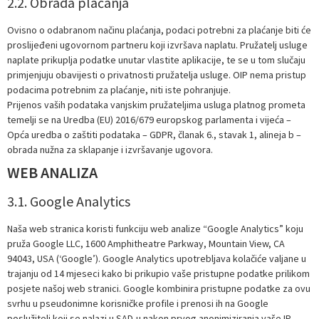
2.2. Obrada plaćanja
Ovisno o odabranom načinu plaćanja, podaci potrebni za plaćanje biti će
proslijeđeni ugovornom partneru koji izvršava naplatu. Pružatelj usluge
naplate prikuplja podatke unutar vlastite aplikacije, te se u tom slučaju
primjenjuju obavijesti o privatnosti pružatelja usluge. OIP nema pristup
podacima potrebnim za plaćanje, niti iste pohranjuje.
Prijenos vaših podataka vanjskim pružateljima usluga platnog prometa
temelji se na Uredba (EU) 2016/679 europskog parlamenta i vijeća –
Opća uredba o zaštiti podataka – GDPR, članak 6., stavak 1, alineja b –
obrada nužna za sklapanje i izvršavanje ugovora.
WEB ANALIZA
3.1. Google Analytics
Naša web stranica koristi funkciju web analize “Google Analytics” koju
pruža Google LLC, 1600 Amphitheatre Parkway, Mountain View, CA
94043, USA (‘Google’). Google Analytics upotrebljava kolačiće valjane u
trajanju od 14 mjeseci kako bi prikupio vaše pristupne podatke prilikom
posjete našoj web stranici. Google kombinira pristupne podatke za ovu
svrhu u pseudonimne korisničke profile i prenosi ih na Google
poslužitelj koji se nalazi u SAD-u nakon prvog anonimiziranja vaše IP