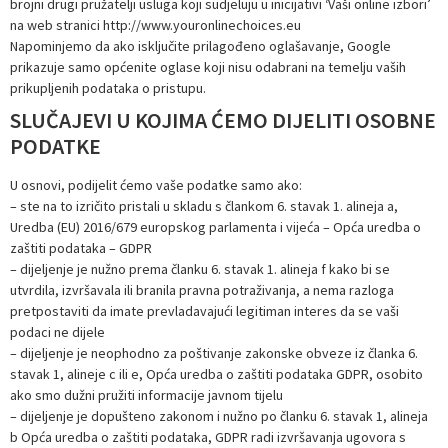
brojni drugi pružatelji usluga koji sudjeluju u inicijativi ‘Vaši online izbori’
na web stranici http://www.youronlinechoices.eu
Napominjemo da ako isključite prilagođeno oglašavanje, Google
prikazuje samo općenite oglase koji nisu odabrani na temelju vaših
prikupljenih podataka o pristupu.
SLUČAJEVI U KOJIMA ĆEMO DIJELITI OSOBNE
PODATKE
U osnovi, podijelit ćemo vaše podatke samo ako:
– ste na to izričito pristali u skladu s člankom 6. stavak 1. alineja a,
Uredba (EU) 2016/679 europskog parlamenta i vijeća – Opća uredba o
zaštiti podataka – GDPR
– dijeljenje je nužno prema članku 6. stavak 1. alineja f kako bi se
utvrdila, izvršavala ili branila pravna potraživanja, a nema razloga
pretpostaviti da imate prevladavajući legitiman interes da se vaši
podaci ne dijele
– dijeljenje je neophodno za poštivanje zakonske obveze iz članka 6.
stavak 1, alineje c ili e, Opća uredba o zaštiti podataka GDPR, osobito
ako smo dužni pružiti informacije javnom tijelu
– dijeljenje je dopušteno zakonom i nužno po članku 6. stavak 1, alineja
b Opća uredba o zaštiti podataka, GDPR radi izvršavanja ugovora s