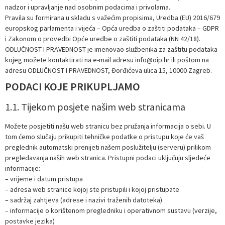
nadzor i upravljanje nad osobnim podacima i privolama.
Pravila su formirana u skladu s važećim propisima, Uredba (EU) 2016/679
europskog parlamenta i vijeća – Opća uredba o zaštiti podataka – GDPR
i Zakonom o provedbi Opće uredbe o zaštiti podataka (NN 42/18).
ODLUČNOST I PRAVEDNOST je imenovao službenika za zaštitu podataka
kojeg možete kontaktirati na e-mail adresu
info@oip.hr
ili poštom na
adresu ODLUČNOST I PRAVEDNOST, Đorđićeva ulica 15, 10000 Zagreb.
PODACI KOJE PRIKUPLJAMO
1.1. Tijekom posjete našim web stranicama
Možete posjetiti našu web stranicu bez pružanja informacija o sebi. U
tom ćemo slučaju prikupiti tehničke podatke o pristupu koje će vaš
preglednik automatski prenijeti našem poslužitelju (serveru) prilikom
pregledavanja naših web stranica. Pristupni podaci uključuju sljedeće
informacije:
– vrijeme i datum pristupa
– adresa web stranice kojoj ste pristupili i kojoj pristupate
– sadržaj zahtjeva (adrese i nazivi traženih datoteka)
– informacije o korištenom pregledniku i operativnom sustavu (verzije,
postavke jezika)