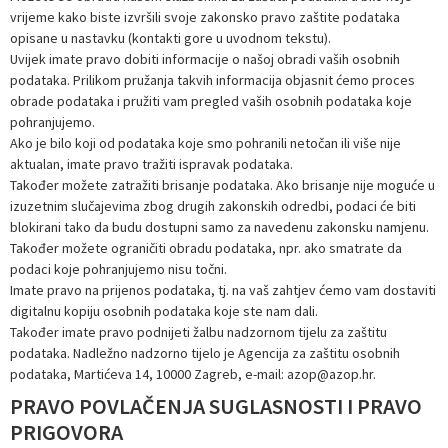
vrijeme kako biste izvršili svoje zakonsko pravo zaštite podataka
opisane u nastavku (kontakti gore u uvodnom tekstu).
Uvijek imate pravo dobiti informacije o našoj obradi vaših osobnih
podataka. Prilikom pružanja takvih informacija objasnit ćemo proces
obrade podataka i pružiti vam pregled vaših osobnih podataka koje
pohranjujemo.
Ako je bilo koji od podataka koje smo pohranili netočan ili više nije
aktualan, imate pravo tražiti ispravak podataka.
Također možete zatražiti brisanje podataka. Ako brisanje nije moguće u
izuzetnim slučajevima zbog drugih zakonskih odredbi, podaci će biti
blokirani tako da budu dostupni samo za navedenu zakonsku namjenu.
Također možete ograničiti obradu podataka, npr. ako smatrate da
podaci koje pohranjujemo nisu točni.
Imate pravo na prijenos podataka, tj. na vaš zahtjev ćemo vam dostaviti
digitalnu kopiju osobnih podataka koje ste nam dali.
Također imate pravo podnijeti žalbu nadzornom tijelu za zaštitu
podataka. Nadležno nadzorno tijelo je Agencija za zaštitu osobnih
podataka, Martićeva 14, 10000 Zagreb, e-mail:
azop@azop.hr
.
PRAVO POVLAČENJA SUGLASNOSTI I PRAVO
PRIGOVORA