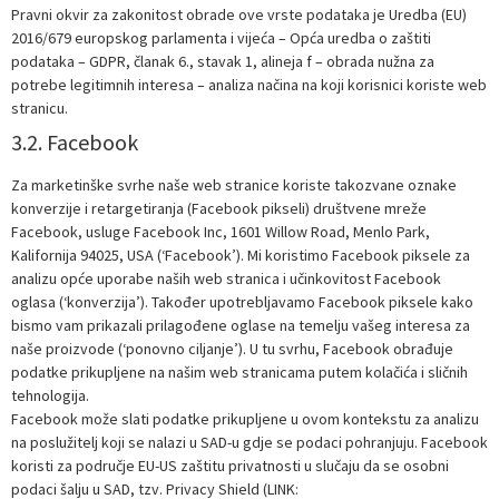
Pravni okvir za zakonitost obrade ove vrste podataka je Uredba (EU)
2016/679 europskog parlamenta i vijeća – Opća uredba o zaštiti
podataka – GDPR, članak 6., stavak 1, alineja f – obrada nužna za
potrebe legitimnih interesa – analiza načina na koji korisnici koriste web
stranicu.
3.2. Facebook
Za marketinške svrhe naše web stranice koriste takozvane oznake
konverzije i retargetiranja (Facebook pikseli) društvene mreže
Facebook, usluge Facebook Inc, 1601 Willow Road, Menlo Park,
Kalifornija 94025, USA (‘Facebook’). Mi koristimo Facebook piksele za
analizu opće uporabe naših web stranica i učinkovitost Facebook
oglasa (‘konverzija’). Također upotrebljavamo Facebook piksele kako
bismo vam prikazali prilagođene oglase na temelju vašeg interesa za
naše proizvode (‘ponovno ciljanje’). U tu svrhu, Facebook obrađuje
podatke prikupljene na našim web stranicama putem kolačića i sličnih
tehnologija.
Facebook može slati podatke prikupljene u ovom kontekstu za analizu
na poslužitelj koji se nalazi u SAD-u gdje se podaci pohranjuju. Facebook
koristi za područje EU-US zaštitu privatnosti u slučaju da se osobni
podaci šalju u SAD, tzv. Privacy Shield (LINK: