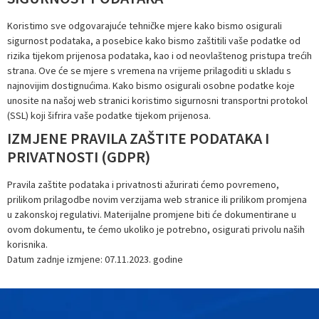
Koristimo sve odgovarajuće tehničke mjere kako bismo osigurali
sigurnost podataka, a posebice kako bismo zaštitili vaše podatke od
rizika tijekom prijenosa podataka, kao i od neovlaštenog pristupa trećih
strana. Ove će se mjere s vremena na vrijeme prilagoditi u skladu s
najnovijim dostignućima. Kako bismo osigurali osobne podatke koje
unosite na našoj web stranici koristimo sigurnosni transportni protokol
(SSL) koji šifrira vaše podatke tijekom prijenosa.
IZMJENE PRAVILA ZAŠTITE PODATAKA I
PRIVATNOSTI (GDPR)
Pravila zaštite podataka i privatnosti ažurirati ćemo povremeno,
prilikom prilagodbe novim verzijama web stranice ili prilikom promjena
u zakonskoj regulativi. Materijalne promjene biti će dokumentirane u
ovom dokumentu, te ćemo ukoliko je potrebno, osigurati privolu naših
korisnika.
Datum zadnje izmjene: 07.11.2023. godine