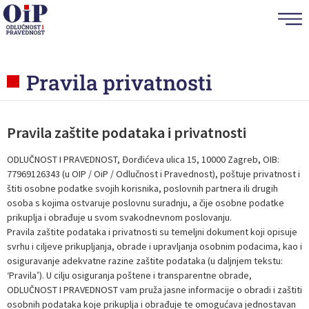
Pravila privatnosti
Pravila zaštite podataka i privatnosti
ODLUČNOST I PRAVEDNOST, Đorđićeva ulica 15, 10000 Zagreb, OIB:
77969126343 (u OIP / OiP / Odlučnost i Pravednost), poštuje privatnost i
štiti osobne podatke svojih korisnika, poslovnih partnera ili drugih
osoba s kojima ostvaruje poslovnu suradnju, a čije osobne podatke
prikuplja i obrađuje u svom svakodnevnom poslovanju.
Pravila zaštite podataka i privatnosti su temeljni dokument koji opisuje
svrhu i ciljeve prikupljanja, obrade i upravljanja osobnim podacima, kao i
osiguravanje adekvatne razine zaštite podataka (u daljnjem tekstu:
‘Pravila’). U cilju osiguranja poštene i transparentne obrade,
ODLUČNOST I PRAVEDNOST vam pruža jasne informacije o obradi i zaštiti
osobnih podataka koje prikuplja i obrađuje te omogućava jednostavan