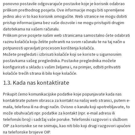
ponovno postavile odgovarajuće postavke koje je korisnik odabrao
prilikom prethodnog posjeta. Ove informacije mogu biti spremljene
jedino ako vi to kao korisnik omogućite. Web stranice ne mogu dobiti
pristup informacijama bez vaše dozvole i ne mogu pristupiti drugim
datotekama na vašem računalu.
Prilikom prve posjete našim web stranicama samostalno ćete odabrati
razinu kolačića koju želite pohraniti na svom računalu te na taj način u
potpunosti upravljati procesom korištenja kolačića.
Možete pregledati i izbrisati kolačiće koji se koriste u sigurnosnim
postavkama vašeg preglednika. Postavke preglednika možete
konfigurirati u skladu s vašim željama i, na primjer, odbiti prihvatiti
kolačiće trećih strana ili bilo koje kolačiće.
1.3. Kada nas kontaktirate
Prikupit ćemo komunikacijske podatke koje popunjavate kada nas
kontaktirate putem obrasca za kontakt na našoj web stranici, putem e-
maila, telefona ili na drugi način. Ovisno o kanalu koji upotrebljavate, to
može obuhvaćati npr. podatke za kontakt (npr. e-mail adresu ili
telefonski broj) i sadržaj vaše poruke. Telefonski razgovori s službom
OIP za korisnike se ne snimaju, kao niti bilo koji drugi razgovori upućeni
na telefonske brojeve OIP.