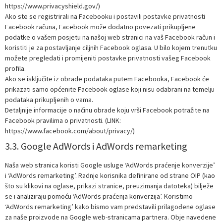
https://www.privacyshield.gov/)
Ako ste se registrirali na Facebooku i postavili postavke privatnosti
Facebook računa, Facebook može dodatno povezati prikupljene
podatke o vašem posjetu na našoj web stranici na vaš Facebook račun i
koristiti je za postavljanje ciljnih Facebook oglasa. U bilo kojem trenutku
možete pregledati i promijeniti postavke privatnosti vašeg Facebook
profila.
Ako se isključite iz obrade podataka putem Facebooka, Facebook će
prikazati samo općenite Facebook oglase koji nisu odabrani na temelju
podataka prikupljenih o vama.
Detaljnije informacije o načinu obrade koju vrši Facebook potražite na
Facebook pravilima o privatnosti. (LINK:
https://www.facebook.com/about/privacy/)
3.3. Google AdWords i AdWords remarketing
Naša web stranica koristi Google usluge ‘AdWords praćenje konverzije’
i ‘AdWords remarketing’. Radnje korisnika definirane od strane OIP (kao
što su klikovi na oglase, prikazi stranice, preuzimanja datoteka) bilježe
se i analiziraju pomoću ‘AdWords praćenja konverzija’. Koristimo
‘AdWords remarketing’ kako bismo vam predstavili prilagođene oglase
za naše proizvode na Google web-stranicama partnera. Obje navedene