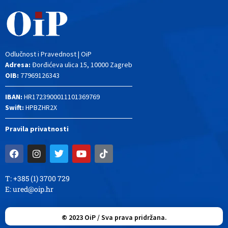
Odlučnost i Pravednost | OiP
Adresa:
Đorđićeva ulica 15, 10000 Zagreb
OIB:
77969126343
IBAN:
HR1723900011101369769
Swift:
HPBZHR2X
Pravila privatnosti
T: +385 (1) 3700 729
E:
ured@oip.hr
©
2023
OiP / Sva prava pridržana.