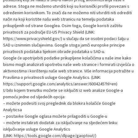
adrese. Stoga ne možemo utvrditi koji su korisnički profili povezani s
određenim korisnikom. To znači da ne možemo niti utvrditi niti odrediti
način na koji koristite našu web stranicu na temelju podataka
prikupljenih od strane Googlea. Osim toga, Google koristi zaštitu
privatnosti za područje EU-US Privacy Shield (LINK:
https://www.privacyshield.gov/) u slučaju da se osobni podaci šalju u
SAD u iznimnim slučajevima. Google stoga jamči europske principe
privatnosti podataka tijekom obrade podataka u SAD-u.
Google će upotrijebiti podatke prikupljene kolačićima u naše ime kako
bismo mogli analizirati upotrebu naše web stranice i formirati izvješća o
aktivnostima i korištenju naše web stranice. Više informacija potražite u
Pravilima o privatnosti usluge Google Analytics. (LINK:
https://support.google.com/analytics/answer/6004245?hl=en)
U bilo kojem trenutku možete se isključiti iz web analize Google-a
pomoću jedne od sljedećih opcija:
– možete podesiti svoj preglednik da blokira kolačiće Google
Analyticsa
– postavke Google oglasa možete prilagoditi u Google-u
– možete instalirati dodatak za isključivanje na sljedećem linku:
isključivanje usluge Google Analytics
(LINK: https://tools.google.com/dlpage/gaoptout/)