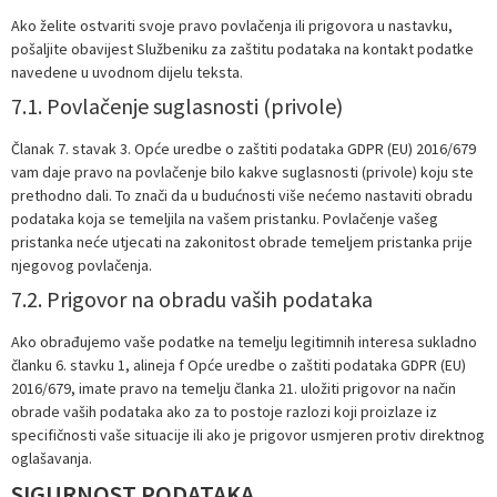
Ako želite ostvariti svoje pravo povlačenja ili prigovora u nastavku,
pošaljite obavijest Službeniku za zaštitu podataka na kontakt podatke
navedene u uvodnom dijelu teksta.
7.1. Povlačenje suglasnosti (privole)
Članak 7. stavak 3. Opće uredbe o zaštiti podataka GDPR (EU) 2016/679
vam daje pravo na povlačenje bilo kakve suglasnosti (privole) koju ste
prethodno dali. To znači da u budućnosti više nećemo nastaviti obradu
podataka koja se temeljila na vašem pristanku. Povlačenje vašeg
pristanka neće utjecati na zakonitost obrade temeljem pristanka prije
njegovog povlačenja.
7.2. Prigovor na obradu vaših podataka
Ako obrađujemo vaše podatke na temelju legitimnih interesa sukladno
članku 6. stavku 1, alineja f Opće uredbe o zaštiti podataka GDPR (EU)
2016/679, imate pravo na temelju članka 21. uložiti prigovor na način
obrade vaših podataka ako za to postoje razlozi koji proizlaze iz
specifičnosti vaše situacije ili ako je prigovor usmjeren protiv direktnog
oglašavanja.
SIGURNOST PODATAKA