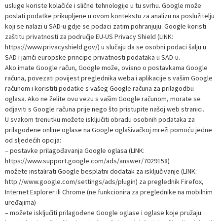
usluge koriste kolačiće i slične tehnologije u tu svrhu. Google može
poslati podatke prikupljene u ovom kontekstu za analizu na poslužitelju
koji se nalazi u SAD-u gdje se podaci zatim pohranjuju. Google koristi
zaštitu privatnosti za područje EU-US Privacy Shield (LINK:
https://www.privacyshield.gov/) u slučaju da se osobni podaci šalju u
SAD i jamči europske principe privatnosti podataka u SAD-u.
Ako imate Google račun, Google može, ovisno o postavkama Google
računa, povezati povijest preglednika weba i aplikacije s vašim Google
računom i koristiti podatke s vašeg Google računa za prilagodbu
oglasa. Ako ne želite ovu vezu s vašim Google računom, morate se
odjaviti s Google računa prije nego što pristupite našoj web stranici.
U svakom trenutku možete isključiti obradu osobnih podataka za
prilagođene online oglase na Google oglašivačkoj mreži pomoću jedne
od sljedećih opcija:
– postavke prilagođavanja Google oglasa (LINK:
https://www.support.google.com/ads/answer/7029158)
možete instalirati Google besplatni dodatak za isključivanje (LINK:
http://www.google.com/settings/ads/plugin) za preglednik Firefox,
Internet Explorer ili Chrome (ne funkcionira za preglednike na mobilnim
uređajima)
– možete isključiti prilagođene Google oglase i oglase koje pružaju