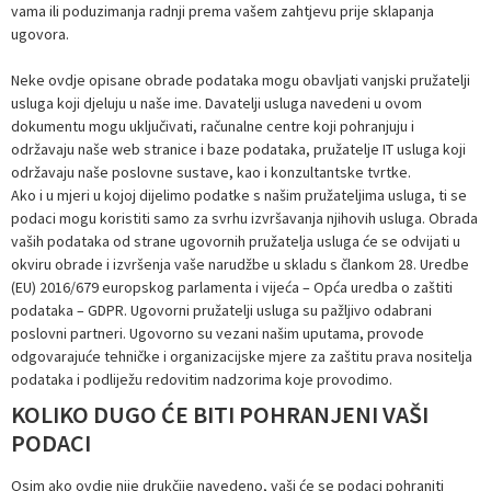
vama ili poduzimanja radnji prema vašem zahtjevu prije sklapanja
ugovora.
Neke ovdje opisane obrade podataka mogu obavljati vanjski pružatelji
usluga koji djeluju u naše ime. Davatelji usluga navedeni u ovom
dokumentu mogu uključivati, računalne centre koji pohranjuju i
održavaju naše web stranice i baze podataka, pružatelje IT usluga koji
održavaju naše poslovne sustave, kao i konzultantske tvrtke.
Ako i u mjeri u kojoj dijelimo podatke s našim pružateljima usluga, ti se
podaci mogu koristiti samo za svrhu izvršavanja njihovih usluga. Obrada
vaših podataka od strane ugovornih pružatelja usluga će se odvijati u
okviru obrade i izvršenja vaše narudžbe u skladu s člankom 28. Uredbe
(EU) 2016/679 europskog parlamenta i vijeća – Opća uredba o zaštiti
podataka – GDPR. Ugovorni pružatelji usluga su pažljivo odabrani
poslovni partneri. Ugovorno su vezani našim uputama, provode
odgovarajuće tehničke i organizacijske mjere za zaštitu prava nositelja
podataka i podliježu redovitim nadzorima koje provodimo.
KOLIKO DUGO ĆE BITI POHRANJENI VAŠI
PODACI
Osim ako ovdje nije drukčije navedeno, vaši će se podaci pohraniti