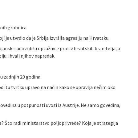
nih grobnica.
e utvrdio da je Srbija izvršila agresiju na Hrvatsku.
janski sudovi dižu optužnice protiv hrvatskih branitelja, a
iju i hvali njihov napredak.
u zadnjih 20 godina.
vodi tu tvrtku upravo na način kako se upravlja nečim oko
 govedina u potpunosti uvozi iz Austrije. Ne samo govedina,
? Što radi ministarstvo poljoprivrede? Koja je strategija