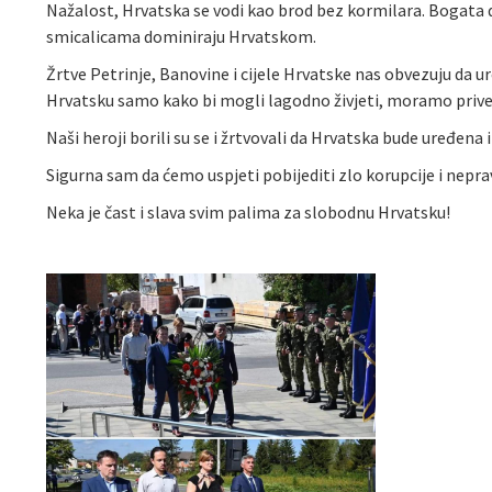
Nažalost, Hrvatska se vodi kao brod bez kormilara. Bogata 
smicalicama dominiraju Hrvatskom.
Žrtve Petrinje, Banovine i cijele Hrvatske nas obvezuju da 
Hrvatsku samo kako bi mogli lagodno živjeti, moramo prives
Naši heroji borili su se i žrtvovali da Hrvatska bude uređena
Sigurna sam da ćemo uspjeti pobijediti zlo korupcije i nepr
Neka je čast i slava svim palima za slobodnu Hrvatsku!