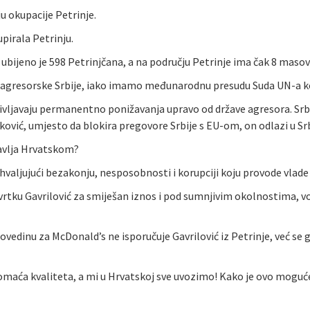
u okupacije Petrinje.
pirala Petrinju.
bijeno je 598 Petrinjčana, a na području Petrinje ima čak 8 masov
agresorske Srbije, iako imamo međunarodnu presudu Suda UN-a koji j
oživljavaju permanentno ponižavanja upravo od države agresora. Srbi
nković, umjesto da blokira pregovore Srbije s EU-om, on odlazi u Srb
pravlja Hrvatskom?
valjujući bezakonju, nesposobnosti i korupciji koju provode vlade 
a tvrtku Gavrilović za smiješan iznos i pod sumnjivim okolnostima, 
 govedinu za McDonald’s ne isporučuje Gavrilović iz Petrinje, već se
 domaća kvaliteta, a mi u Hrvatskoj sve uvozimo! Kako je ovo moguće