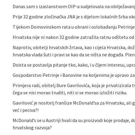
Danas sam s izaslanstvom OIP-a sudjelovala na obilježavanj
Prije 32 godine zločinačka JNA je s dijelom lokalnih Srba oku
Tijekom Domovinskom rata u obrani i oslobađanju Petrinje u
Hrvatska nije ni nakon 32 godine zatražila ratnu odštetu od 
Naprotiv, obitelji hrvatskih žrtava, kao i cijela Hrvatska, d
hrvatska vlada šuti i pravi se kao da se ništa ne događa. Ple
Doista se postavlja pitanje tko, kako, i u čijem interesu, u
Gospodarstvo Petrinje i Banovine na koljenima je upravo zah
Primjera radi, obitelj Đure Gavrilovića, koja je privatiziral
čega se nisi morao truditi, niti si se morao izložiti riziku.
Gavrilović je nositelj franšize McDonald’sa za Hrvatsku, ali
već i peciva?!
McDonald’s se u Austriji hvali da su proizvodi koje prodaje,
hrvatskog razvoja?