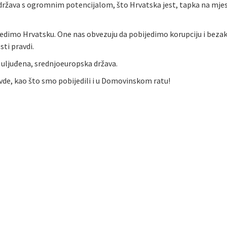
država s ogromnim potencijalom, što Hrvatska jest, tapka na mjest
uredimo Hrvatsku. One nas obvezuju da pobijedimo korupciju i bezak
ti pravdi.
 i uljuđena, srednjoeuropska država.
avde, kao što smo pobijedili i u Domovinskom ratu!