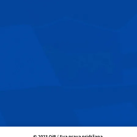
©
2023
OiP / Sva prava pridržana.