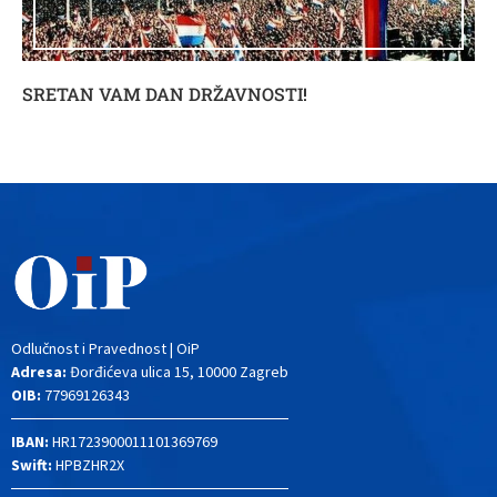
SRETAN VAM DAN DRŽAVNOSTI!
Odlučnost i Pravednost | OiP
Adresa:
Đorđićeva ulica 15, 10000 Zagreb
OIB:
77969126343
IBAN:
HR1723900011101369769
Swift:
HPBZHR2X