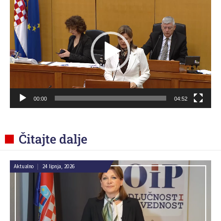
videozapisa
00:00
04:52
Čitajte dalje
Aktualno
|
24 lipnja, 2026