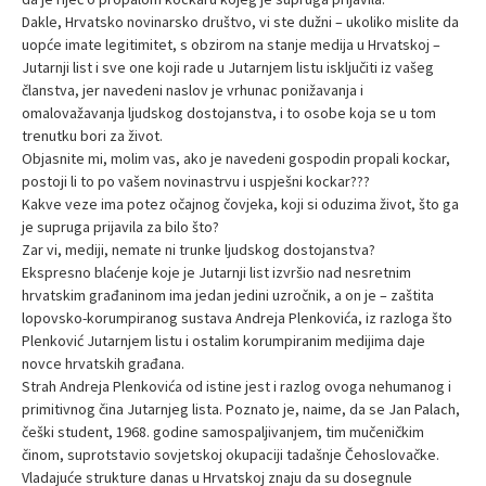
Dakle, Hrvatsko novinarsko društvo, vi ste dužni – ukoliko mislite da
uopće imate legitimitet, s obzirom na stanje medija u Hrvatskoj –
Jutarnji list i sve one koji rade u Jutarnjem listu isključiti iz vašeg
članstva, jer navedeni naslov je vrhunac ponižavanja i
omalovažavanja ljudskog dostojanstva, i to osobe koja se u tom
trenutku bori za život.
Objasnite mi, molim vas, ako je navedeni gospodin propali kockar,
postoji li to po vašem novinastrvu i uspješni kockar???
Kakve veze ima potez očajnog čovjeka, koji si oduzima život, što ga
je supruga prijavila za bilo što?
Zar vi, mediji, nemate ni trunke ljudskog dostojanstva?
Ekspresno blaćenje koje je Jutarnji list izvršio nad nesretnim
hrvatskim građaninom ima jedan jedini uzročnik, a on je – zaštita
lopovsko-korumpiranog sustava Andreja Plenkovića, iz razloga što
Plenković Jutarnjem listu i ostalim korumpiranim medijima daje
novce hrvatskih građana.
Strah Andreja Plenkovića od istine jest i razlog ovoga nehumanog i
primitivnog čina Jutarnjeg lista. Poznato je, naime, da se Jan Palach,
češki student, 1968. godine samospaljivanjem, tim mučeničkim
činom, suprotstavio sovjetskoj okupaciji tadašnje Čehoslovačke.
Vladajuće strukture danas u Hrvatskoj znaju da su dosegnule