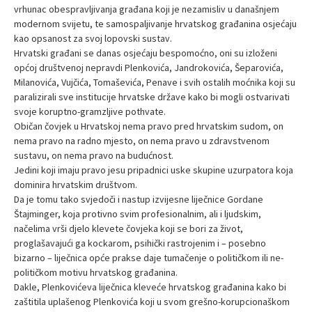
vrhunac obespravljivanja građana koji je nezamisliv u današnjem
modernom svijetu, te samospaljivanje hrvatskog građanina osjećaju
kao opsanost za svoj lopovski sustav.
Hrvatski građani se danas osjećaju bespomoćno, oni su izloženi
općoj društvenoj nepravdi Plenkovića, Jandrokovića, Šeparovića,
Milanovića, Vujčića, Tomaševića, Penave i svih ostalih moćnika koji su
paralizirali sve institucije hrvatske države kako bi mogli ostvarivati
svoje koruptno-gramzljive pothvate.
Običan čovjek u Hrvatskoj nema pravo pred hrvatskim sudom, on
nema pravo na radno mjesto, on nema pravo u zdravstvenom
sustavu, on nema pravo na budućnost.
Jedini koji imaju pravo jesu pripadnici uske skupine uzurpatora koja
dominira hrvatskim društvom.
Da je tomu tako svjedoči i nastup izvijesne liječnice Gordane
Štajminger, koja protivno svim profesionalnim, ali i ljudskim,
načelima vrši djelo klevete čovjeka koji se bori za život,
proglašavajući ga kockarom, psihički rastrojenim i – posebno
bizarno – liječnica opće prakse daje tumačenje o političkom ili ne-
političkom motivu hrvatskog građanina.
Dakle, Plenkovićeva liječnica kleveće hrvatskog građanina kako bi
zaštitila uplašenog Plenkovića koji u svom grešno-korupcionaškom