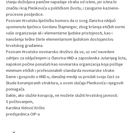
stanju doživljava panične napadaje straha od istine, jer istina bi
značila i kraj Plenkovića u političkom životu, i zasigurno kazneno-
procesne posljedice.
Pozivam Hrvatsku liječničku komoru da iz svog članstva isključi
spomenutu liječnicu Gordanu Štajminger, zbog kršenja etičkih normi
vaše organizavije ali i elementarne ljudske pristojnosti, kao i
nanošenja teške štete elementarnom ljudskom dostojanstvu
hrvatskog građanina.
Pozivam Hrvatsko novinarsko društvo da se, uz već navedeni
zahtjev za isključenjem iz članstva HND-a zaposlenika Jutarnjeg lista,
napokon počme ponašati kao novinarska organizacija koja poštuje
minimum etičkih i profesionalnih standarda novinarske struke.
Dame i gospodo u HND-u, današnji mediji su prodali svoju čast za
škude korumpiranih struktura, u ovom slučaju Plenkovića i njegovih
pomagača.
Dakle, ako služite korupciji, ne možete služiti hrvatskoj javnosti.
S poštovanjem,
Karolina Vidović Krišto
predsjednica OIP-a