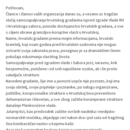
Poštovani,
Članice i članovi vaših organizacija danas su, a vezano uz tragičan
slučaj samozapaljivanja hrvatskog građanina ispred zgrade Vlade RH
i Hrvatskoga sabora, ponizile dostojanstvo hrvatskih građana, a sve
s ciljem obrane gramzljivo-koruptne vlasti u Hrvatskoj.
Naime, hrvatski građanin prema mojim informacijama, hrvatski
branitelj, koji osam godina pred hrvatskim sudovima nije mogao
ostvariti svoja zakonska prava, posegnuo je za dramatičnim činom
pokušaja oduzimanja vlastitog života.
Samospaljivanje pred zgradom vlade i Sabora jest, naravno, krik
bespomoćne, ponižene i od svih napuštene osobe, ali i čin protiv
valadjuće strukture.
Navedeni građanin, čije ime u javnosti uopće nije poznato, koji ima
svoju obitelj, svoje prijatelje i poznanike, po nalogu organizirane,
političke, korupcionaške strukture u Hrvatskoj biva preventivno
dehumaniziran i klevetan, a sve zbog zaštite korumpirane strukture
današnje Plenkovićeve vlade.
Jutarnji list, kao predvodnik zaštite ovršnih nasilnika i medijsko-
novinarskih moćnika, objavljuje već nakon dva i pol sata od tragičnog
čina bombastičan naslov u kojemu kaže:
da je riječ o propalom kockaru kojeg je supruga prijavila.