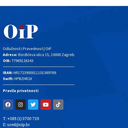
Odlučnost i Pravednost | OiP
Adresa:
Đorđićeva ulica 15, 10000 Zagreb
OIB:
77969126343
IBAN:
HR1723900011101369769
Swift:
HPBZHR2X
Pravila privatnosti
T: +385 (1) 3700 729
E:
ured@oip.hr