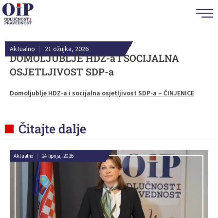
Aktualno
|
21 ožujka, 2026
DOMOLJUBLJE HDZ-a I SOCIJALNA
OSJETLJIVOST SDP-a
Domoljublje HDZ-a i socijalna osjetljivost SDP-a – ČINJENICE
Čitajte dalje
Aktualno
|
24 lipnja, 2026