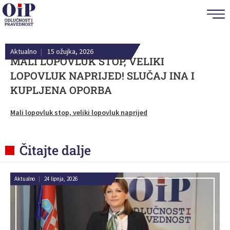
Aktualno
|
15 ožujka, 2026
MALI LOPOVLUK STOP, VELIKI
LOPOVLUK NAPRIJED! SLUČAJ INA I
KUPLJENA OPORBA
Mali lopovluk stop, veliki lopovluk naprijed
Čitajte dalje
Aktualno
|
24 lipnja, 2026