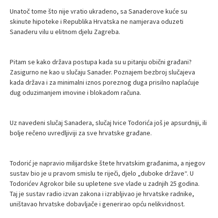
Unatoč tome što nije vratio ukradeno, sa Sanaderove kuće su
skinute hipoteke i Republika Hrvatska ne namjerava oduzeti
Sanaderu vilu u elitnom djelu Zagreba.
Pitam se kako država postupa kada su u pitanju obični građani?
Zasigurno ne kao u slučaju Sanader. Poznajem bezbroj slučajeva
kada država i za minimalni iznos poreznog duga prisilno naplaćuje
dug oduzimanjem imovine i blokadom računa.
Uz navedeni slučaj Sanadera, slučaj Ivice Todorića još je apsurdniji, ili
bolje rečeno uvredljiviji za sve hrvatske građane.
Todorić je napravio milijardske štete hrvatskim građanima, a njegov
sustav bio je u pravom smislu te riječi, djelo „duboke države“. U
Todorićev Agrokor bile su upletene sve vlade u zadnjih 25 godina.
Taj je sustav radio izvan zakona i izrabljivao je hrvatske radnike,
uništavao hrvatske dobavljače i generirao opću nelikvidnost.