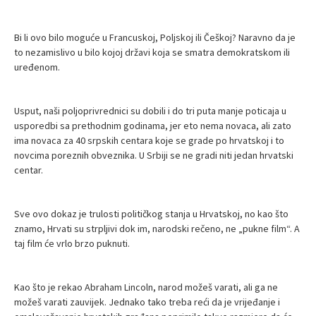
Bi li ovo bilo moguće u Francuskoj, Poljskoj ili Češkoj? Naravno da je
to nezamislivo u bilo kojoj državi koja se smatra demokratskom ili
uređenom.
Usput, naši poljoprivrednici su dobili i do tri puta manje poticaja u
usporedbi sa prethodnim godinama, jer eto nema novaca, ali zato
ima novaca za 40 srpskih centara koje se grade po hrvatskoj i to
novcima poreznih obveznika. U Srbiji se ne gradi niti jedan hrvatski
centar.
Sve ovo dokaz je trulosti političkog stanja u Hrvatskoj, no kao što
znamo, Hrvati su strpljivi dok im, narodski rečeno, ne „pukne film“. A
taj film će vrlo brzo puknuti.
Kao što je rekao Abraham Lincoln, narod možeš varati, ali ga ne
možeš varati zauvijek. Jednako tako treba reći da je vrijeđanje i