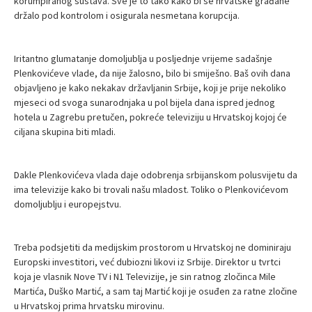
korumpiranog sustava. Sve je to tako kako bi se hrvatske građane
držalo pod kontrolom i osigurala nesmetana korupcija.
Iritantno glumatanje domoljublja u posljednje vrijeme sadašnje
Plenkovićeve vlade, da nije žalosno, bilo bi smiješno. Baš ovih dana
objavljeno je kako nekakav državljanin Srbije, koji je prije nekoliko
mjeseci od svoga sunarodnjaka u pol bijela dana ispred jednog
hotela u Zagrebu pretučen, pokreće televiziju u Hrvatskoj kojoj će
ciljana skupina biti mladi.
Dakle Plenkovićeva vlada daje odobrenja srbijanskom polusvijetu da
ima televizije kako bi trovali našu mladost. Toliko o Plenkovićevom
domoljublju i europejstvu.
Treba podsjetiti da medijskim prostorom u Hrvatskoj ne dominiraju
Europski investitori, već dubiozni likovi iz Srbije. Direktor u tvrtci
koja je vlasnik Nove TV i N1 Televizije, je sin ratnog zločinca Mile
Martića, Duško Martić, a sam taj Martić koji je osuđen za ratne zločine
u Hrvatskoj prima hrvatsku mirovinu.