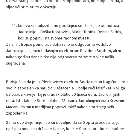
U Hrvatskoj pak politika postoji zbog političara, ne zbog naroda, a
sljedeći primjeri to dokazuju.
kolovoza obilježili smo godišnjicu smrti trojice pomoraca
Jadrolinije – Boška Kostovića, Marka Topića i Denisa Šarića,
koji su poginuli na svome radnom mjestu.
Za smrt trojice pomoraca dokazano je odgovorno vodstvo
Jadrolinije s njenim tadašnjim direktorom Davidom Soptom, ali ni
nakon godinu dana nitko nije odgovarao za smrt trojice naših
sugrađana.
Podsjećam da je taj Plenkovićev direktor Sopta nakon tragične smrti
svojih zaposlenika naručio vještačenje ili bolje reći falsifikat, koji ga
oslobađa krivnje. Taj je uradak platio 50 tisuća eura, Jadrolinijinih
eura. Isto tako je Sopta platio i 25 tisuća Jadrolinijinih eura Krešimiru
Macanu da mu u medijima popravi imidž nakon smrti njegovih
zaposlenika.
Samo ove dvije činjenice su dovoljne da se Soptu procesuira, jer
riječ je o novcima državne tvrtke, koje je Sopta koristio za osobne