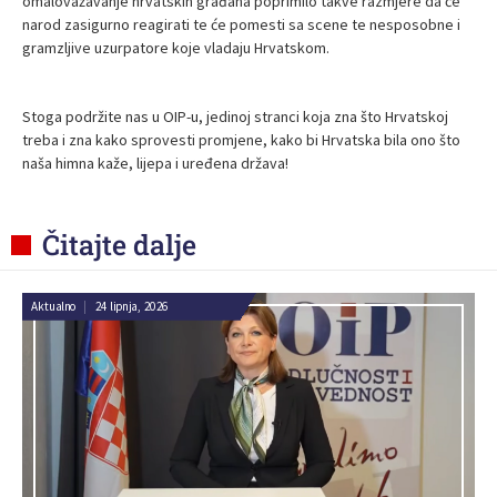
omalovažavanje hrvatskih građana poprimilo takve razmjere da će
narod zasigurno reagirati te će pomesti sa scene te nesposobne i
gramzljive uzurpatore koje vladaju Hrvatskom.
Stoga podržite nas u OIP-u, jedinoj stranci koja zna što Hrvatskoj
treba i zna kako sprovesti promjene, kako bi Hrvatska bila ono što
naša himna kaže, lijepa i uređena država!
Čitajte dalje
Aktualno
|
24 lipnja, 2026