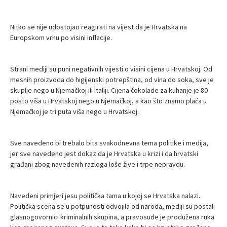
Nitko se nije udostojao reagirati na vijest da je Hrvatska na
Europskom vrhu po visini inflacije.
Strani mediji su puni negativnih vijesti o visini cijena u Hrvatskoj. Od
mesnih proizvoda do higijenski potrepština, od vina do soka, sve je
skuplje nego u Njemačkoj ili Italiji. Cijena čokolade za kuhanje je 80
posto viša u Hrvatskoj nego u Njemačkoj, a kao što znamo plaća u
Njemačkoj je tri puta viša nego u Hrvatskoj.
Sve navedeno bi trebalo bita svakodnevna tema politike i medija,
jer sve navedeno jest dokaz da je Hrvatska u krizi i da hrvatski
građani zbog navedenih razloga loše žive i trpe nepravdu.
Navedeni primjeri jesu politička tama u kojoj se Hrvatska nalazi.
Politička scena se u potpunosti odvojila od naroda, mediji su postali
glasnogovornici kriminalnih skupina, a pravosuđe je produžena ruka