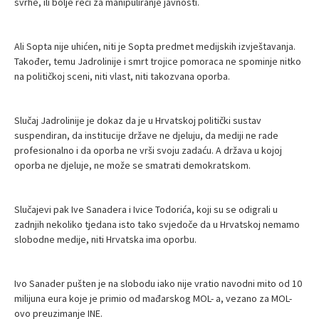
svrhe, ili bolje reći za manipuliranje javnosti.
Ali Sopta nije uhićen, niti je Sopta predmet medijskih izvještavanja.
Također, temu Jadrolinije i smrt trojice pomoraca ne spominje nitko
na političkoj sceni, niti vlast, niti takozvana oporba.
Slučaj Jadrolinije je dokaz da je u Hrvatskoj politički sustav
suspendiran, da institucije države ne djeluju, da mediji ne rade
profesionalno i da oporba ne vrši svoju zadaću. A država u kojoj
oporba ne djeluje, ne može se smatrati demokratskom.
Slučajevi pak Ive Sanadera i Ivice Todorića, koji su se odigrali u
zadnjih nekoliko tjedana isto tako svjedoče da u Hrvatskoj nemamo
slobodne medije, niti Hrvatska ima oporbu.
Ivo Sanader pušten je na slobodu iako nije vratio navodni mito od 10
milijuna eura koje je primio od mađarskog MOL- a, vezano za MOL-
ovo preuzimanje INE.