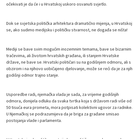
očekivati je da će i u Hrvatskoj uskoro osvanuti svjetlo.
Dok se svjetska politička arhitektura dramatično mijenja, u Hrvatskoj
se, ako sudimo medijsku i političku stvarnost, ne događa se ništa!
Mediji se bave svim mogućim inozemnim temama, bave se bizarnim
tračevima, ali životom hrvatskih građana, ili stanjem Hrvatske
države, ne bave se. Hrvatski političari su na godišnjem odmoru, ali s
obzirom i na njihovo uobičajeno djelovanje, može se reći da je za njih
godišnji odmor trajno stanje.
Usporedbe radi, njemačka vlada je sada, za vrijeme godišnjih
odmora, donijela odluku da svaka tvrtka koja s državom radi više od
50 tisuća eura prometa, mora potpisati kolektivni ugovor za radnike.
U Njemačkoj se podrazumijeva da je briga za građane smisao
postojanja vlade i parlamenta.