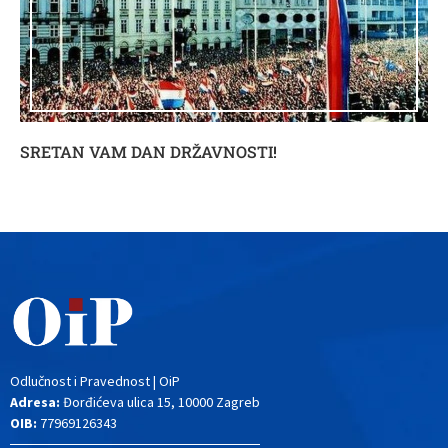
SRETAN VAM DAN DRŽAVNOSTI!
Odlučnost i Pravednost | OiP
Adresa:
Đorđićeva ulica 15, 10000 Zagreb
OIB:
77969126343