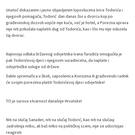
Unatoč dokazanim i javno objavljenim lopovlucima Ivice Todorića i
njegovih pomagača, Todorić dan danas živi u dvorcu koji po
građevinskoj dozvoli uopće nije kuća, već je hotel, a Porezna uprava
nije niti pokušala naplatiti dug od Todorića, kao i što mu nije oduzela
taj dvorac.
Najnovija odluka Državnog odvjetnika Ivana Turudića omogućila je
pak Todorićevoj djeci i njegovim suradnicima, da naplate i
odvjetničke usluge od države.
Dakle spremačica u školi, zaposlenica Konzuma ili građevinski radnik
će svojim porezima platiti Todorićevoj djeci odvjetnike!
TO je surova stvarnost današnje Hrvatske!
Niti na slučaj Sanader, niti na slučaj Todorić, kao niti na slučauj
Jadrolinija nitko, ali baš nitko na političkoj sceni, nije se udostojao
reagirati.