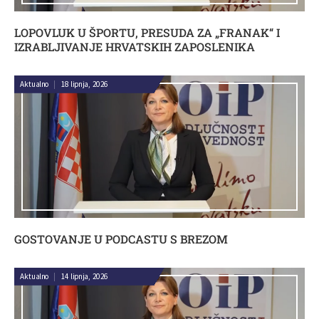
LOPOVLUK U ŠPORTU, PRESUDA ZA „FRANAK“ I
IZRABLJIVANJE HRVATSKIH ZAPOSLENIKA
Aktualno
|
18 lipnja, 2026
GOSTOVANJE U PODCASTU S BREZOM
Aktualno
|
14 lipnja, 2026