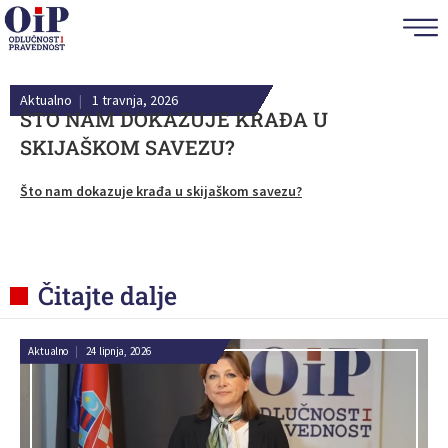
Aktualno
|
1 travnja, 2026
ŠTO NAM DOKAZUJE KRAĐA U
SKIJAŠKOM SAVEZU?
Što nam dokazuje krađa u skijaškom savezu?
Čitajte dalje
Aktualno
|
24 lipnja, 2026