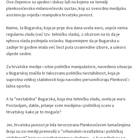
Ove činjenice su ujedno i dokaz laži na kojima se temelji
plenkovićevsko-milanovićevski sustav, koji uz svesrdnu medijsku
asistenciju vrijeđa i manipulira hrvatsku javnost.
Naime, ta Bugarska, koja je prije dva dana uvela euro, uopće nema
regularnu vladu (već tzv. tehničku vladu), s obzirom na to da je
njihova vlada podnijela ostavku. Napominjem da je Bugarska u
zadnje tri godine imala već šest puta izvanredne izbore, a uskoro
slijede sedmi.
Za hrvatske medije i sitne političke manipulatore, navedena situacija
u Bugarskoj značila bi takozvanu političku nestabilnost, koja je
suprotna velikoj stabilnosti koju navodno personificiraju Plenković i
lažna oporba.
A ta ”nestabilna” Bugarska, koja ima tehničku vladu, uvela je euro.
Postavljam, dakle, pitanje svim medijima i političkoj sceni u
Hrvatskoj: kako je to moguće?
Jer, hrvatska javnost je bila terorizirana Plenkovićevim tumačenjima
(koja su svi mediji prenosili) o ”vrhunskim rezultatima i političkoj
stabilnosti” koje su rezultat njegova vladanja – a ti rezultati su se