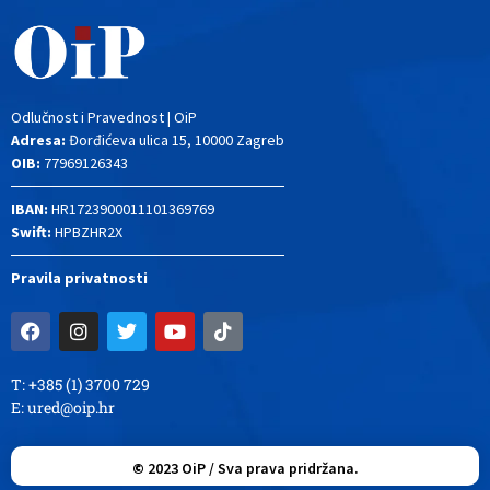
Odlučnost i Pravednost | OiP
Adresa:
Đorđićeva ulica 15, 10000 Zagreb
OIB:
77969126343
IBAN:
HR1723900011101369769
Swift:
HPBZHR2X
Pravila privatnosti
T: +385 (1) 3700 729
E:
ured@oip.hr
©
2023
OiP / Sva prava pridržana.