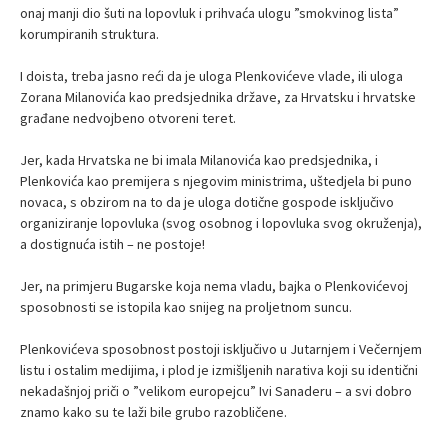
onaj manji dio šuti na lopovluk i prihvaća ulogu ”smokvinog lista”
korumpiranih struktura.
I doista, treba jasno reći da je uloga Plenkovićeve vlade, ili uloga
Zorana Milanovića kao predsjednika države, za Hrvatsku i hrvatske
građane nedvojbeno otvoreni teret.
Jer, kada Hrvatska ne bi imala Milanovića kao predsjednika, i
Plenkovića kao premijera s njegovim ministrima, uštedjela bi puno
novaca, s obzirom na to da je uloga dotične gospode isključivo
organiziranje lopovluka (svog osobnog i lopovluka svog okruženja),
a dostignuća istih – ne postoje!
Jer, na primjeru Bugarske koja nema vladu, bajka o Plenkovićevoj
sposobnosti se istopila kao snijeg na proljetnom suncu.
Plenkovićeva sposobnost postoji isključivo u Jutarnjem i Večernjem
listu i ostalim medijima, i plod je izmišljenih narativa koji su identični
nekadašnjoj priči o ”velikom europejcu” Ivi Sanaderu – a svi dobro
znamo kako su te laži bile grubo razobličene.