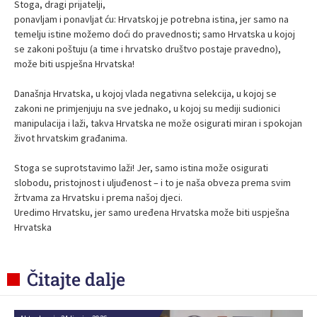
Stoga, dragi prijatelji,
ponavljam i ponavljat ću: Hrvatskoj je potrebna istina, jer samo na
temelju istine možemo doći do pravednosti; samo Hrvatska u kojoj
se zakoni poštuju (a time i hrvatsko društvo postaje pravedno),
može biti uspješna Hrvatska!
Današnja Hrvatska, u kojoj vlada negativna selekcija, u kojoj se
zakoni ne primjenjuju na sve jednako, u kojoj su mediji sudionici
manipulacija i laži, takva Hrvatska ne može osigurati miran i spokojan
život hrvatskim građanima.
Stoga se suprotstavimo laži! Jer, samo istina može osigurati
slobodu, pristojnost i uljuđenost – i to je naša obveza prema svim
žrtvama za Hrvatsku i prema našoj djeci.
Uredimo Hrvatsku, jer samo uređena Hrvatska može biti uspješna
Hrvatska
Čitajte dalje