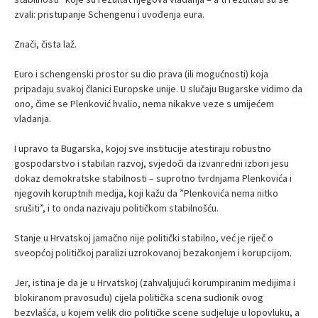
zvali: pristupanje Schengenu i uvođenja eura.
Znači, čista laž.
Euro i schengenski prostor su dio prava (ili mogućnosti) koja
pripadaju svakoj članici Europske unije. U slučaju Bugarske vidimo da
ono, čime se Plenković hvalio, nema nikakve veze s umijećem
vladanja.
I upravo ta Bugarska, kojoj sve institucije atestiraju robustno
gospodarstvo i stabilan razvoj, svjedoči da izvanredni izbori jesu
dokaz demokratske stabilnosti – suprotno tvrdnjama Plenkovića i
njegovih koruptnih medija, koji kažu da ”Plenkovića nema nitko
srušiti”, i to onda nazivaju političkom stabilnošću.
Stanje u Hrvatskoj jamačno nije politički stabilno, već je riječ o
sveopćoj političkoj paralizi uzrokovanoj bezakonjem i korupcijom.
Jer, istina je da je u Hrvatskoj (zahvaljujući korumpiranim medijima i
blokiranom pravosuđu) cijela politička scena sudionik ovog
bezvlašća, u kojem velik dio političke scene sudjeluje u lopovluku, a