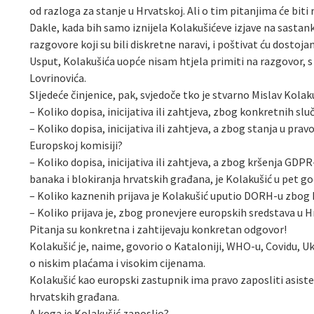
od razloga za stanje u Hrvatskoj. Ali o tim pitanjima će biti r
Dakle, kada bih samo iznijela Kolakušićeve izjave na sastank
razgovore koji su bili diskretne naravi, i poštivat ću dostoj
Usput, Kolakušića uopće nisam htjela primiti na razgovor, s
Lovrinovića.
Sljedeće činjenice, pak, svjedoče tko je stvarno Mislav Kolaku
– Koliko dopisa, inicijativa ili zahtjeva, zbog konkretnih sl
– Koliko dopisa, inicijativa ili zahtjeva, a zbog stanja u p
Europskoj komisiji?
– Koliko dopisa, inicijativa ili zahtjeva, a zbog kršenja GDP
banaka i blokiranja hrvatskih građana, je Kolakušić u pet g
– Koliko kaznenih prijava je Kolakušić uputio DORH-u zbog 
– Koliko prijava je, zbog pronevjere europskih sredstava u 
Pitanja su konkretna i zahtijevaju konkretan odgovor!
Kolakušić je, naime, govorio o Kataloniji, WHO-u, Covidu, Uk
o niskim plaćama i visokim cijenama.
Kolakušić kao europski zastupnik ima pravo zaposliti asiste
hrvatskih građana.
A koga je Kolakušić zaposlio?