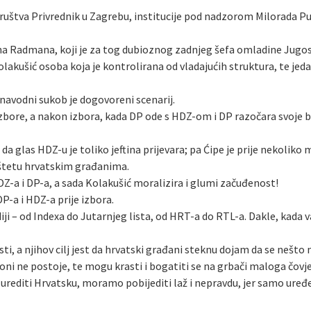
tva Privrednik u Zagrebu, institucije pod nadzorom Milorada Pup
 Radmana, koji je za tog dubioznog zadnjeg šefa omladine Jugosl
olakušić osoba koja je kontrolirana od vladajućih struktura, te je
 navodni sukob je dogovoreni scenarij.
re, a nakon izbora, kada DP ode s HDZ-om i DP razočara svoje bir
a glas HDZ-u je toliko jeftina prijevara; pa Ćipe je prije nekoliko 
štetu hrvatskim građanima.
HDZ-a i DP-a, a sada Kolakušić moralizira i glumi začuđenost!
-a i HDZ-a prije izbora.
i – od Indexa do Jutarnjeg lista, od HRT-a do RTL-a. Dakle, kada va
isti, a njihov cilj jest da hrvatski građani steknu dojam da se nešt
ni ne postoje, te mogu krasti i bogatiti se na grbači maloga čovj
rediti Hrvatsku, moramo pobijediti laž i nepravdu, jer samo uređ