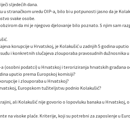
iječi sljedećih dana.
u u stranačkom uredu OIP-a, bilo bi u potpunosti jasno da je Kolakuš
anstvo svake osobe.
 obzirom da mi je njegovo djelovanje bilo poznato. S njim sam razg
šić.
učajeva korupcije u Hrvatskoj, je Kolakušić u zadnjih 5 godina uput
ravosuđu i konkretnih slučajeva zlouporaba pravosudnih dužnosnika u
R-a (osobni podatci) u Hrvatskoj i teroriziranja hrvatskih građana 
odina uputio prema Europskoj komisiji?
korupcije i zlouporaba u Hrvatskoj?
Hrvatskoj, Europskom tužiteljstvu podnio Kolakušić?
rajini, ali Kolakušić nije govorio o lopovluku banaka u Hrvatskoj, 
nte na visoke plaće. Kriterije, koji su potrebni za zaposlenje u 