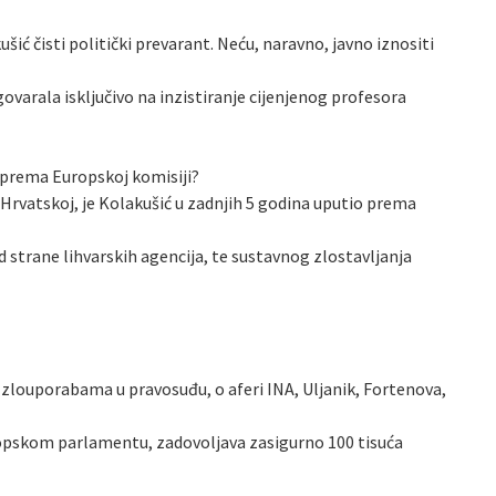
ić čisti politički prevarant. Neću, naravno, javno iznositi
ovarala isključivo na inzistiranje cijenjenog profesora
io prema Europskoj komisiji?
 Hrvatskoj, je Kolakušić u zadnjih 5 godina uputio prema
od strane lihvarskih agencija, te sustavnog zlostavljanja
o zlouporabama u pravosuđu, o aferi INA, Uljanik, Fortenova,
Europskom parlamentu, zadovoljava zasigurno 100 tisuća