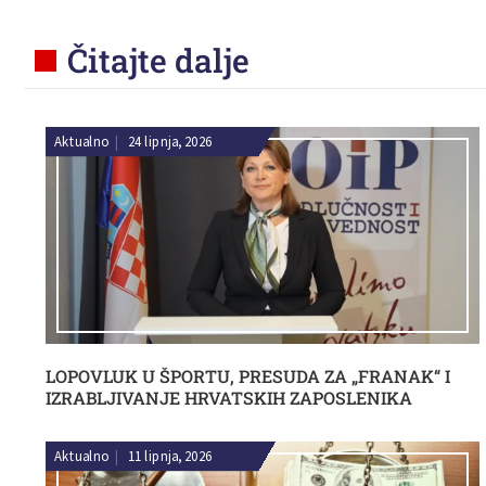
Čitajte dalje
Aktualno
|
24 lipnja, 2026
LOPOVLUK U ŠPORTU, PRESUDA ZA „FRANAK“ I
IZRABLJIVANJE HRVATSKIH ZAPOSLENIKA
Aktualno
|
11 lipnja, 2026