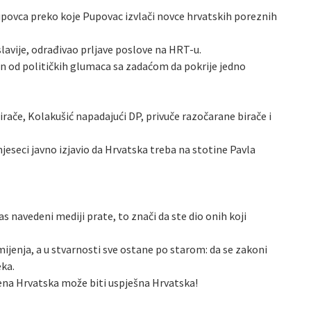
ovca preko koje Pupovac izvlači novce hrvatskih poreznih
avije, odrađivao prljave poslove na HRT-u.
dan od političkih glumaca sa zadaćom da pokrije jedno
ače, Kolakušić napadajući DP, privuče razočarane birače i
mjeseci javno izjavio da Hrvatska treba na stotine Pavla
s navedeni mediji prate, to znači da ste dio onih koji
o mijenja, a u stvarnosti sve ostane po starom: da se zakoni
eka.
ena Hrvatska može biti uspješna Hrvatska!