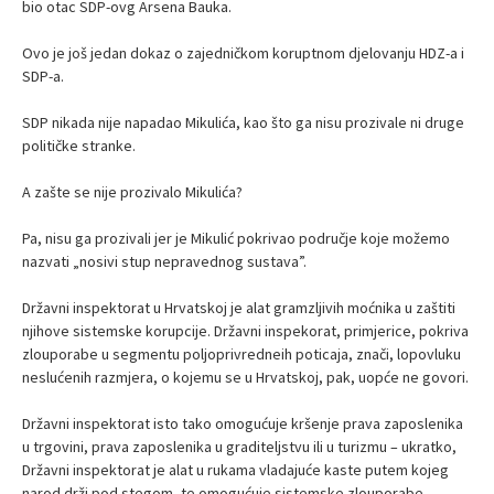
bio otac SDP-ovg Arsena Bauka.
Ovo je još jedan dokaz o zajedničkom koruptnom djelovanju HDZ-a i
SDP-a.
SDP nikada nije napadao Mikulića, kao što ga nisu prozivale ni druge
političke stranke.
A zašte se nije prozivalo Mikulića?
Pa, nisu ga prozivali jer je Mikulić pokrivao područje koje možemo
nazvati „nosivi stup nepravednog sustava”.
Državni inspektorat u Hrvatskoj je alat gramzljivih moćnika u zaštiti
njihove sistemske korupcije. Državni inspekorat, primjerice, pokriva
zlouporabe u segmentu poljoprivredneih poticaja, znači, lopovluku
neslućenih razmjera, o kojemu se u Hrvatskoj, pak, uopće ne govori.
Državni inspektorat isto tako omogućuje kršenje prava zaposlenika
u trgovini, prava zaposlenika u graditeljstvu ili u turizmu – ukratko,
Državni inspektorat je alat u rukama vladajuće kaste putem kojeg
narod drži pod stegom, te omogućuje sistemske zlouporabe.