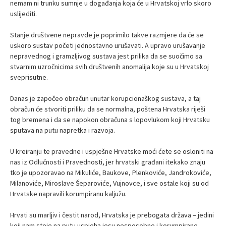
nemam ni trunku sumnje u događanja koja će u Hrvatskoj vrlo skoro
uslijediti.
Stanje društvene nepravde je poprimilo takve razmjere da će se
uskoro sustav početi jednostavno urušavati. A upravo urušavanje
nepravednog i gramzljivog sustava jest prilika da se suočimo sa
stvarnim uzročnicima svih društvenih anomalija koje su u Hrvatskoj
sveprisutne.
Danas je započeo obračun unutar korupcionaškog sustava, a taj
obračun će stvoriti priliku da se normalna, poštena Hrvatska riješi
tog bremena i da se napokon obračuna s lopovlukom koji Hrvatsku
sputava na putu napretka i razvoja.
U kreiranju te pravedne i uspješne Hrvatske moći ćete se osloniti na
nas iz Odlučnosti i Pravednosti, jer hrvatski građani itekako znaju
tko je upozoravao na Mikuliće, Baukove, Plenkoviće, Jandrokoviće,
Milanoviće, Miroslave Šeparoviće, Vujnovce, i sve ostale koji su od
Hrvatske napravili korumpiranu kaljužu.
Hrvati su marljiv i čestit narod, Hrvatska je prebogata država – jedini
koji nam stoje na putu uspjeha jesu nesposobne i korumpirane