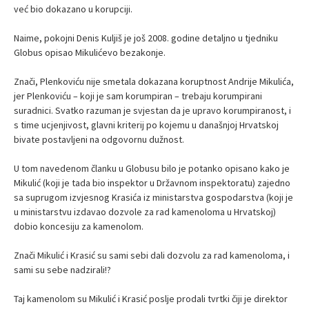
već bio dokazano u korupciji.
Naime, pokojni Denis Kuljiš je još 2008. godine detaljno u tjedniku
Globus opisao Mikulićevo bezakonje.
Znači, Plenkoviću nije smetala dokazana koruptnost Andrije Mikulića,
jer Plenkoviću – koji je sam korumpiran – trebaju korumpirani
suradnici. Svatko razuman je svjestan da je upravo korumpiranost, i
s time ucjenjivost, glavni kriterij po kojemu u današnjoj Hrvatskoj
bivate postavljeni na odgovornu dužnost.
U tom navedenom članku u Globusu bilo je potanko opisano kako je
Mikulić (koji je tada bio inspektor u Državnom inspektoratu) zajedno
sa suprugom izvjesnog Krasića iz ministarstva gospodarstva (koji je
u ministarstvu izdavao dozvole za rad kamenoloma u Hrvatskoj)
dobio koncesiju za kamenolom.
Znači Mikulić i Krasić su sami sebi dali dozvolu za rad kamenoloma, i
sami su sebe nadzirali!?
Taj kamenolom su Mikulić i Krasić poslje prodali tvrtki čiji je direktor