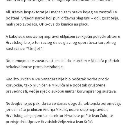
Ali Državni inspektorat je i mehanizam preko kojeg se zastrašuje
pošteni i vrijedni narod koji puni državnu blagajnu – od ugostitelja,
malih proizvođača, OPG-ova do kumica na placu.
A kako su u sustavnoj nepravdi uključeni svi ključni politički akteri u
Hrvatskoj, bio je to i razlog da su glavnog operativca koruptnog
sustava svi ”štedjeli”.
No, nemojmo se zavaravati i misliti da je uhićenje Mikulića početak
nekakve borbe protiv bezakonja!
Kao što uhićenje Ive Sanadera nije bio početak borbe protiv
korupcije, tako ni uhićenje Mikulića nije početak društvene
pravednosti, već je riječ o sukobu unutar korumpiranog sustava.
Nedvojbeno je, pak, da su se danas dogodili tektonski poremećaji,
jer osim što je uhićen Andrija Mikulić, nosivi stup nepravde u
Hrvatskoj, smijenjeni su i direktor Hrvatske pošte Ivan Čulo, te
predsjednik Uprave Hrvatskih željeznica Ivan Kršić.