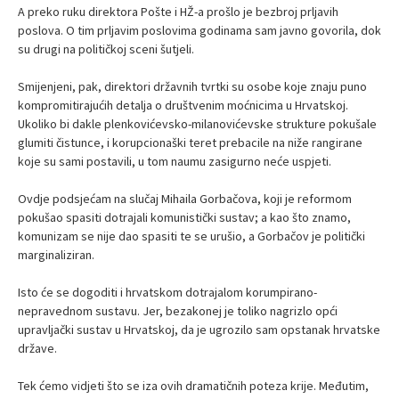
A preko ruku direktora Pošte i HŽ-a prošlo je bezbroj prljavih
poslova. O tim prljavim poslovima godinama sam javno govorila, dok
su drugi na političkoj sceni šutjeli.
Smijenjeni, pak, direktori državnih tvrtki su osobe koje znaju puno
kompromitirajućih detalja o društvenim moćnicima u Hrvatskoj.
Ukoliko bi dakle plenkovićevsko-milanovićevske strukture pokušale
glumiti čistunce, i korupcionaški teret prebacile na niže rangirane
koje su sami postavili, u tom naumu zasigurno neće uspjeti.
Ovdje podsjećam na slučaj Mihaila Gorbačova, koji je reformom
pokušao spasiti dotrajali komunistički sustav; a kao što znamo,
komunizam se nije dao spasiti te se urušio, a Gorbačov je politički
marginaliziran.
Isto će se dogoditi i hrvatskom dotrajalom korumpirano-
nepravednom sustavu. Jer, bezakonej je toliko nagrizlo opći
upravljački sustav u Hrvatskoj, da je ugrozilo sam opstanak hrvatske
države.
Tek ćemo vidjeti što se iza ovih dramatičnih poteza krije. Međutim,