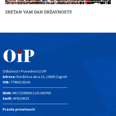
SRETAN VAM DAN DRŽAVNOSTI!
Odlučnost i Pravednost | OiP
Adresa:
Đorđićeva ulica 15, 10000 Zagreb
OIB:
77969126343
IBAN:
HR1723900011101369769
Swift:
HPBZHR2X
Pravila privatnosti