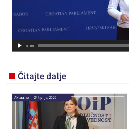
00:00
Čitajte dalje
Aktualno
|
24 lipnja, 2026