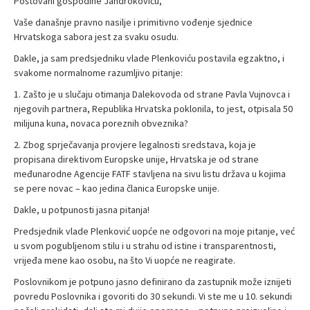
Poštovani gospodine Jandrokoviću,
Vaše današnje pravno nasilje i primitivno vođenje sjednice
Hrvatskoga sabora jest za svaku osudu.
Dakle, ja sam predsjedniku vlade Plenkoviću postavila egzaktno, i
svakome normalnome razumljivo pitanje:
1. Zašto je u slučaju otimanja Dalekovoda od strane Pavla Vujnovca i
njegovih partnera, Republika Hrvatska poklonila, to jest, otpisala 50
milijuna kuna, novaca poreznih obveznika?
2. Zbog sprječavanja provjere legalnosti sredstava, koja je
propisana direktivom Europske unije, Hrvatska je od strane
međunarodne Agencije FATF stavljena na sivu listu država u kojima
se pere novac – kao jedina članica Europske unije.
Dakle, u potpunosti jasna pitanja!
Predsjednik vlade Plenković uopće ne odgovori na moje pitanje, već
u svom pogubljenom stilu i u strahu od istine i transparentnosti,
vrijeđa mene kao osobu, na što Vi uopće ne reagirate.
Poslovnikom je potpuno jasno definirano da zastupnik može iznijeti
povredu Poslovnika i govoriti do 30 sekundi. Vi ste me u 10. sekundi