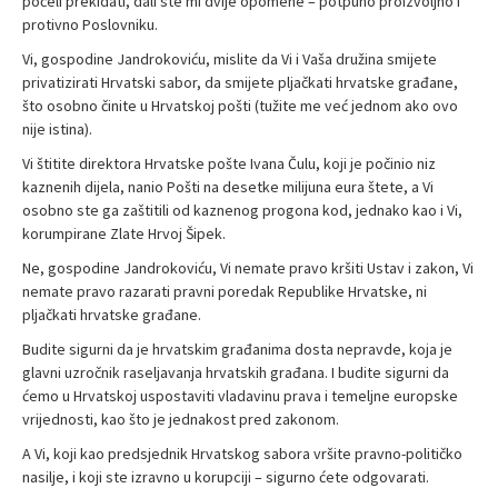
počeli prekidati, dali ste mi dvije opomene – potpuno proizvoljno i
protivno Poslovniku.
Vi, gospodine Jandrokoviću, mislite da Vi i Vaša družina smijete
privatizirati Hrvatski sabor, da smijete pljačkati hrvatske građane,
što osobno činite u Hrvatskoj pošti (tužite me već jednom ako ovo
nije istina).
Vi štitite direktora Hrvatske pošte Ivana Čulu, koji je počinio niz
kaznenih dijela, nanio Pošti na desetke milijuna eura štete, a Vi
osobno ste ga zaštitili od kaznenog progona kod, jednako kao i Vi,
korumpirane Zlate Hrvoj Šipek.
Ne, gospodine Jandrokoviću, Vi nemate pravo kršiti Ustav i zakon, Vi
nemate pravo razarati pravni poredak Republike Hrvatske, ni
pljačkati hrvatske građane.
Budite sigurni da je hrvatskim građanima dosta nepravde, koja je
glavni uzročnik raseljavanja hrvatskih građana. I budite sigurni da
ćemo u Hrvatskoj uspostaviti vladavinu prava i temeljne europske
vrijednosti, kao što je jednakost pred zakonom.
A Vi, koji kao predsjednik Hrvatskog sabora vršite pravno-političko
nasilje, i koji ste izravno u korupciji – sigurno ćete odgovarati.