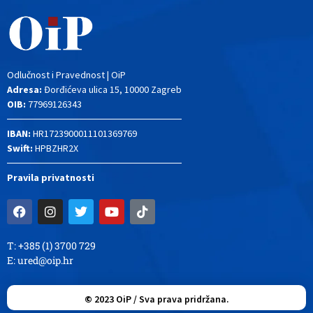
Odlučnost i Pravednost | OiP
Adresa:
Đorđićeva ulica 15, 10000 Zagreb
OIB:
77969126343
IBAN:
HR1723900011101369769
Swift:
HPBZHR2X
Pravila privatnosti
T: +385 (1) 3700 729
E:
ured@oip.hr
©
2023
OiP / Sva prava pridržana.