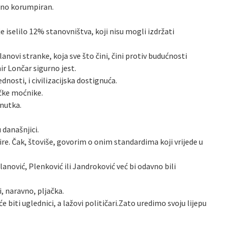
zano korumpiran.
je iselilo 12% stanovništva, koji nisu mogli izdržati
novi stranke, koja sve što čini, čini protiv budućnosti
r Lončar sigurno jest.
dnosti, i civilizacijska dostignuća.
ičke moćnike.
enutka.
 današnjici.
ire. Čak, štoviše, govorim o onim standardima koji vrijede u
ilanović, Plenković ili Jandroković već bi odavno bili
, naravno, pljačka.
će biti uglednici, a lažovi političari.Zato uredimo svoju lijepu