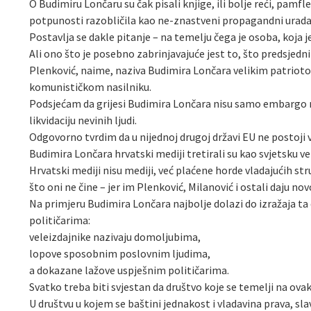
O Budimiru Lončaru su čak pisali knjige, ili bolje reći, pamf
potpunosti razobličila kao ne-znastveni propagandni urada
Postavlja se dakle pitanje – na temelju čega je osoba, koja j
Ali ono što je posebno zabrinjavajuće jest to, što predsjedni
Plenković, naime, naziva Budimira Lončara velikim patriotom
komunističkom nasilniku.
Podsjećam da grijesi Budimira Lončara nisu samo embargo na
likvidaciju nevinih ljudi.
Odgovorno tvrdim da u nijednoj drugoj državi EU ne postoji v
Budimira Lončara hrvatski mediji tretirali su kao svjetsku vel
Hrvatski mediji nisu mediji, već plaćene horde vladajućih struk
što oni ne čine – jer im Plenković, Milanović i ostali daju nov
Na primjeru Budimira Lončara najbolje dolazi do izražaja ta 
političarima:
veleizdajnike nazivaju domoljubima,
lopove sposobnim poslovnim ljudima,
a dokazane lažove uspješnim političarima.
Svatko treba biti svjestan da društvo koje se temelji na o
U društvu u kojem se baštini jednakost i vladavina prava, sla