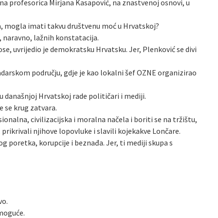
edna profesorica Mirjana Kasapović, na znastvenoj osnovi, u
rava, mogla imati takvu društvenu moć u Hrvatskoj?
, naravno, lažnih konstatacija.
e, uvrijedio je demokratsku Hrvatsku. Jer, Plenković se divi
adarskom području, gdje je kao lokalni šef OZNE organizirao
današnjoj Hrvatskoj rade političari i mediji.
e se krug zatvara.
ionalna, civilizacijska i moralna načela i boriti se na tržištu,
 prikrivali njihove lopovluke i slavili kojekakve Lončare.
 poretka, korupcije i beznađa. Jer, ti mediji skupa s
vo.
 moguće.