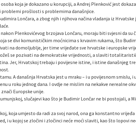
 osoba koja je dokazano u korupciji, a Andrej Plenković jest doka
i problemi prošlosti s problemima današnjice.
Budimira Lončara, a zbog njih i njihova načina vladanja iz Hrvatske 
laće.
akon Plenkovićevog brzojava Lončaru, moraju biti svjesni da su čla
a koja se divi komunističkim moćnicima s krvavim rukama, što Budimi
vati na domoljublje, jer time vrijeđate sve hrvatske i europske vrije
žeš se pozivati na demokratske vrijednosti, a slaviti totalitarist
na. Jer, Hrvatskoj trebaju i povijesne istine, i istine današnjeg tr
nost.
a tamu. A današnja Hrvatska jest u mraku – i u povijesnom smislu, i u
scenu u roku jednog dana. I ovdje ne mislim na nekakve nerealne okv
 znači Europske unije.
 Rumunjskoj, slučajevi kao što je Budimir Lončar ne bi postojali, a M
j, koja umjesto da radi za svoj narod, ona ga konstantno vrijeđa i
d, i u kojoj se zločini i zločinci neće moći slaviti, kao što lopovi ne