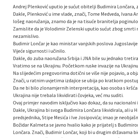
Andrej Plenković uputio je sućut obitelji Budimira Lončara, 
Dakle, Plenković u ime vlade, znači, Tome Medveda, Ivana An
lošeg naoružanja, znamo da je na tisuće branitelja poginulo.
Zamislite da je Volodimir Zelenski uputio sućut zbog smrti n
nezamislivo.
Budimir Lončar je kao ministar vanjskih poslova Jugoslavije 
Vijeće sigurnosti i učinilo.
Dakle, do zuba naoružana Srbija i JNA bile su jednako tretir
Vratimo se na Ukrajinu. Početkom ruske invazije na Ukrajinu b
Na slijedećim pregovorima dotični se više nije pojavio, a objavl
Znači, u ratnim uvjetima izdajice se ubija po kratkom postu
Da ne bi bilo zlonamjernih interpretacija, kao osoba s kršćan
Ukrajina nije trebala likvidirati čovjeka, već mu suditi.
Ovaj primjer navodim isključivo kao dokaz, da su nacionalni 
Dakle, Ukrajina bi svoga Budimira Lončara likvidirala, ali u Hr
predsjednika, Stipe Mesića i Ive Josipovića; imao je neobjaš
Božidar Kalmeta se javno hvalio kako je prijatelj s Budimir
Lončara. Znači, Budimir Lončar, koji bi u drugim državama bio l