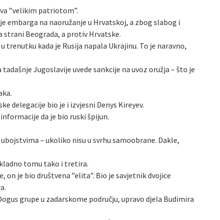
iva ”velikim patriotom”.
enje embarga na naoružanje u Hrvatskoj, a zbog slabog i
a strani Beograda, a protiv Hrvatske.
u trenutku kada je Rusija napala Ukrajinu. To je naravno,
 tadašnje Jugoslavije uvede sankcije na uvoz oružja – što je
aka.
e delegacije bio je i izvjesni Denys Kireyev.
 informacije da je bio ruski špijun.
ili ubojstvima – ukoliko nisu u svrhu samoobrane. Dakle,
kladno tomu tako i tretira.
, on je bio društvena ”elita”. Bio je savjetnik dvojice
a.
e Dogus grupe u zadarskome području, upravo djela Budimira