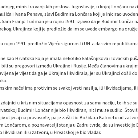
zadnjeg ministra vanjskih poslova Jugoslavije, u kojoj Lončara naz
ušića i Ivana Penave, slavi Budimira Lončara koji je inicirao uvođ
 Sam Franjo Tuđman je u rujnu 1991. izjavio da je Budimir Lončar n
ekog Ukrajinca koji je predložio da im se uvede embargo na oružje 
u rujnu 1991. predložio Vijeću sigurnosti UN-a da svim republikama
ane kao Hrvatska koja je imala nekoliko kalašnjikova i lovačkih puš
ili su pregovori između Ukrajine i Rusije. Među članovima ukrajinsk
jena je vijest da ga je Ukrajina likvidirala, jer su Ukrajinci došli do
pku.
skim načelima protivim se svakoj vrsti nasilja, ili likvidacijama, 
izdajnici u kriznim situacijama opasnost za samu naciju, te ih se su
vatskoj Budimir Lončar nije bio likvidiran, niti mu se sudilo. Štoviše
njiv utjecaj na pravosuđe, pa je zaštitio Božidara Kalmetu od zatvor
om Lončarom, a poznavatelji stanja u Zadru tvrde, da su investicij
ikvidiran ili u zatvoru, u Hrvatskoj je bio vladar.