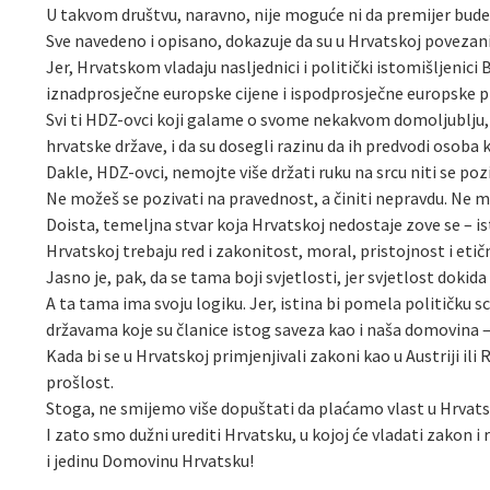
U takvom društvu, naravno, nije moguće ni da premijer bude
Sve navedeno i opisano, dokazuje da su u Hrvatskoj povezan
Jer, Hrvatskom vladaju nasljednici i politički istomišljenici 
iznadprosječne europske cijene i ispodprosječne europske p
Svi ti HDZ-ovci koji galame o svome nekakvom domoljublju, n
hrvatske države, i da su dosegli razinu da ih predvodi osob
Dakle, HDZ-ovci, nemojte više držati ruku na srcu niti se pozi
Ne možeš se pozivati na pravednost, a činiti nepravdu. Ne mo
Doista, temeljna stvar koja Hrvatskoj nedostaje zove se – isti
Hrvatskoj trebaju red i zakonitost, moral, pristojnost i etič
Jasno je, pak, da se tama boji svjetlosti, jer svjetlost dokid
A ta tama ima svoju logiku. Jer, istina bi pomela političku 
državama koje su članice istog saveza kao i naša domovina –
Kada bi se u Hrvatskoj primjenjivali zakoni kao u Austriji ili
prošlost.
Stoga, ne smijemo više dopuštati da plaćamo vlast u Hrvatsko
I zato smo dužni urediti Hrvatsku, u kojoj će vladati zakon i re
i jedinu Domovinu Hrvatsku!