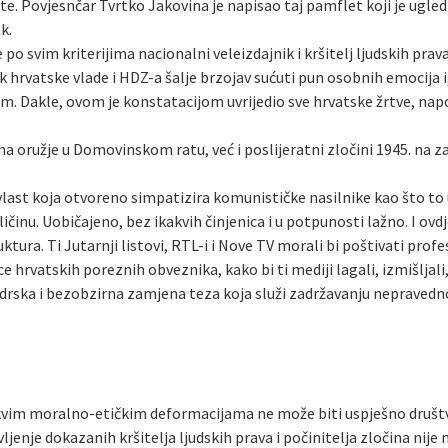
lete. Povjesnčar Tvrtko Jakovina je napisao taj pamflet koji je ugl
k.
e po svim kriterijima nacionalni veleizdajnik i kršitelj ljudskih p
k hrvatske vlade i HDZ-a šalje brzojav sućuti pun osobnih emocija i
. Dakle, ovom je konstatacijom uvrijedio sve hrvatske žrtve, napos
 oružje u Domovinskom ratu, već i poslijeratni zločini 1945. na z
last koja otvoreno simpatizira komunističke nasilnike kao što to u 
ičinu. Uobičajeno, bez ikakvih činjenica i u potpunosti lažno. I ovdj
tura. Ti Jutarnji listovi, RTL-i i Nove TV morali bi poštivati profes
ce hrvatskih poreznih obveznika, kako bi ti mediji lagali, izmišljali,
drska i bezobzirna zamjena teza koja služi zadržavanju nepravednog
vakvim moralno-etičkim deformacijama ne može biti uspješno društ
vljenje dokazanih kršitelja ljudskih prava i počinitelja zločina nije