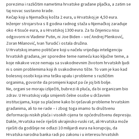
porezima i različitim nametima hrvatske građane pljačka, a zatim se
taj novac sustavno krade.
Kečap koji u Njemačkoj košta 2 eura, u Hrvatskoj je 4,50 eura.
Inženjer strojarstva s 8 godina radnog staža u Njemačkoj zarađuje
oko 4 tisuće eura, a u Hrvatskoj 1300 eura. Za tu činjenicu nisu
odgovorni ni Vladimir Putin, ni Joe Biden – već Andrej Plenković,
Zoran Milanović, Ivan Turudić i ostala družina.
U Hrvatskoj imamo političare koji u načelu vrijeđaju inteligenciju
hrvatskih građana, jer sporedne teme nameću kao ključne teme, a
koje nikakve veze nemaju sa svakodnevnim životom hrvatskih ljudi
ni s onim problemima koji ih svakodnevno tište. To vam je kao kad
bolesnoj osobi koja ima tešku upalu i probleme s različitim
organima, govorite da promijeni kaput pa će joj biti bolje.
Ne, organi se moraju izliječiti, bubrezi ili pluća, da bi organizam bio
zdrav. U Hrvatskoj valja smijeniti čelne osobe u državnim
institucijama, koje su plaćene kako bi rješavali probleme hrvatskim
građanima, ali to ne rade – i zbog toga imamo tu društvenu
deformaciju niskih plaća i visokih cijena te općedruštvenu depresiju.
Dakle, Hrvatska neće riješiti ukrajinsko-ruski rat, ali Hrvatska može
riješiti da godišnje ne odlazi 10 milijardi eura na korupciju, da
Hrvatska narodna banka radi po zakonu i u interesu hrvatskih