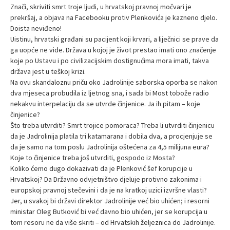
Znači, skriviti smrt troje ljudi, u hrvatskoj pravnoj močvari je
prekršaj, a objava na Facebooku protiv Plenkovića je kazneno djelo.
Doista neviđeno!
Uistinu, hrvatski građani su pacijent koji krvari, a liječnici se prave da
ga uopće ne vide. Država u kojoj je život prestao imati ono značenje
koje po Ustavu i po civilizacijskim dostignućima mora imati, takva
država jest u teškoj krizi.
Na ovu skandaloznu priču oko Jadrolinije saborska oporba se nakon
dva mjeseca probudila iz ljetnog sna, i sada bi Most tobože radio
nekakvu interpelaciju da se utvrde činjenice. Ja ih pitam – koje
činjenice?
Što treba utvrditi? Smrt trojice pomoraca? Treba li utvrditi činjenicu
da je Jadrolinija platila tri katamarana i dobila dva, a procjenjuje se
da je samo na tom poslu Jadrolinija oštećena za 4,5 milijuna eura?
Koje to činjenice treba još utvrditi, gospodo iz Mosta?
Koliko ćemo dugo dokazivati da je Plenković šef korupcije u
Hrvatskoj? Da Državno odvjetništvo djeluje protivno zakonima i
europskoj pravnoj stečevini i da je na kratkoj uzici izvršne vlasti?
Jer, u svakoj bi državi direktor Jadrolinije već bio uhićen; i resorni
ministar Oleg Butković bi već davno bio uhićen, jer se korupcija u
tom resoru ne da više skriti – od Hrvatskih željeznica do Jadrolinije.