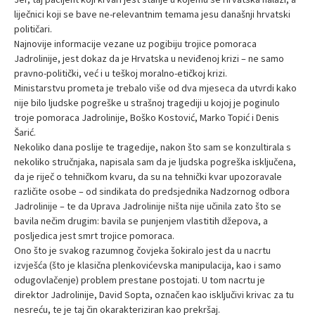
liječnici koji se bave ne-relevantnim temama jesu današnji hrvatski
političari.
Najnovije informacije vezane uz pogibiju trojice pomoraca
Jadrolinije, jest dokaz da je Hrvatska u neviđenoj krizi – ne samo
pravno-politički, već i u teškoj moralno-etičkoj krizi.
Ministarstvu prometa je trebalo više od dva mjeseca da utvrdi kako
nije bilo ljudske pogreške u strašnoj tragediji u kojoj je poginulo
troje pomoraca Jadrolinije, Boško Kostović, Marko Topić i Denis
Šarić.
Nekoliko dana poslije te tragedije, nakon što sam se konzultirala s
nekoliko stručnjaka, napisala sam da je ljudska pogreška isključena,
da je riječ o tehničkom kvaru, da su na tehnički kvar upozoravale
različite osobe – od sindikata do predsjednika Nadzornog odbora
Jadrolinije – te da Uprava Jadrolinije ništa nije učinila zato što se
bavila nečim drugim: bavila se punjenjem vlastitih džepova, a
posljedica jest smrt trojice pomoraca.
Ono što je svakog razumnog čovjeka šokiralo jest da u nacrtu
izvješća (što je klasična plenkovićevska manipulacija, kao i samo
odugovlačenje) problem prestane postojati. U tom nacrtu je
direktor Jadrolinije, David Sopta, označen kao isključivi krivac za tu
nesreću, te je taj čin okarakteriziran kao prekršaj.