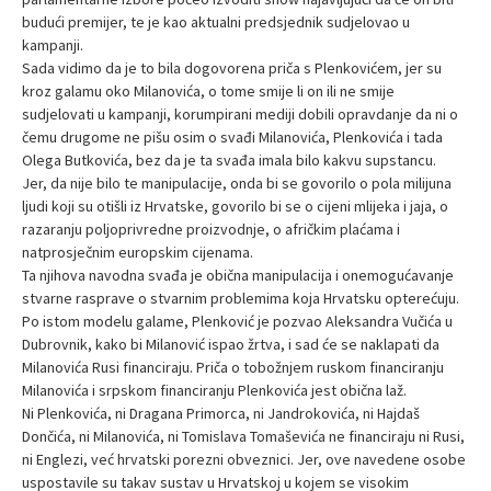
budući premijer, te je kao aktualni predsjednik sudjelovao u
kampanji.
Sada vidimo da je to bila dogovorena priča s Plenkovićem, jer su
kroz galamu oko Milanovića, o tome smije li on ili ne smije
sudjelovati u kampanji, korumpirani mediji dobili opravdanje da ni o
čemu drugome ne pišu osim o svađi Milanovića, Plenkovića i tada
Olega Butkovića, bez da je ta svađa imala bilo kakvu supstancu.
Jer, da nije bilo te manipulacije, onda bi se govorilo o pola milijuna
ljudi koji su otišli iz Hrvatske, govorilo bi se o cijeni mlijeka i jaja, o
razaranju poljoprivredne proizvodnje, o afričkim plaćama i
natprosječnim europskim cijenama.
Ta njihova navodna svađa je obična manipulacija i onemogućavanje
stvarne rasprave o stvarnim problemima koja Hrvatsku opterećuju.
Po istom modelu galame, Plenković je pozvao Aleksandra Vučića u
Dubrovnik, kako bi Milanović ispao žrtva, i sad će se naklapati da
Milanovića Rusi financiraju. Priča o tobožnjem ruskom financiranju
Milanovića i srpskom financiranju Plenkovića jest obična laž.
Ni Plenkovića, ni Dragana Primorca, ni Jandrokovića, ni Hajdaš
Dončića, ni Milanovića, ni Tomislava Tomaševića ne financiraju ni Rusi,
ni Englezi, već hrvatski porezni obveznici. Jer, ove navedene osobe
uspostavile su takav sustav u Hrvatskoj u kojem se visokim