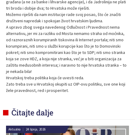
građana (a ne za banke i lihvarske agencije), i da Jadrolinija ne plati
tri broda i dobije dva; to Hrvatska može riješiti.
Možemo riješiti da nam institucije rade svoj posao, što će značiti
društveni napredak i spokojan život hrvatskim ljudima.
A upravo zbog svega navedenog Odlučnost i Pravednost nema
alternativu, jer mi za razliku od Mosta nemamo straha od moćnika,
od raznoraznih korumpiranih tiskovina ili Internet portala; niti smo
korumpirani, niti smo u službi korupcije kao što je to Domovinski
pokret; niti smo kompromitirani kao što je to SDP; niti smo stranka
koja se zove HDZ, a koja nije stranka, već je u biti organizacija za
zaštitu međusobnih interesa; i naravno to nije hrvatska stranka – to
je nekada bila!
Hrvatskoj treba politika koja će uvesti reda.
Zato treba sve u Hrvatskoj okupiti uz OIP-ovu politiku, sve one koji
žele pravednost, red i prosperitet.
Čitajte dalje
Aktualno
|
24 lipnja, 2026