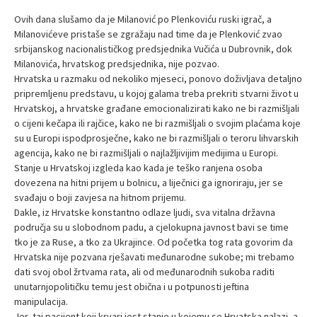
Ovih dana slušamo da je Milanović po Plenkoviću ruski igrač, a
Milanovićeve pristaše se zgražaju nad time da je Plenković zvao
srbijanskog nacionalističkog predsjednika Vučića u Dubrovnik, dok
Milanovića, hrvatskog predsjednika, nije pozvao.
Hrvatska u razmaku od nekoliko mjeseci, ponovo doživljava detaljno
pripremljenu predstavu, u kojoj galama treba prekriti stvarni život u
Hrvatskoj, a hrvatske građane emocionalizirati kako ne bi razmišljali
o cijeni kečapa ili rajčice, kako ne bi razmišljali o svojim plaćama koje
su u Europi ispodprosječne, kako ne bi razmišljali o teroru lihvarskih
agencija, kako ne bi razmišljali o najlažljivijim medijima u Europi.
Stanje u Hrvatskoj izgleda kao kada je teško ranjena osoba
dovezena na hitni prijem u bolnicu, a liječnici ga ignoriraju, jer se
svađaju o boji zavjesa na hitnom prijemu.
Dakle, iz Hrvatske konstantno odlaze ljudi, sva vitalna državna
područja su u slobodnom padu, a cjelokupna javnost bavi se time
tko je za Ruse, a tko za Ukrajince. Od početka tog rata govorim da
Hrvatska nije pozvana rješavati međunarodne sukobe; mi trebamo
dati svoj obol žrtvama rata, ali od međunarodnih sukoba raditi
unutarnjopolitičku temu jest obična i u potpunosti jeftina
manipulacija.
Jer, taj pacijent koji krvari jest stanje u kojemu se Hrvatska nalazi, a