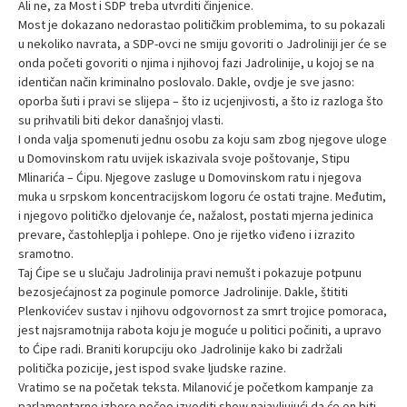
Ali ne, za Most i SDP treba utvrditi činjenice.
Most je dokazano nedorastao političkim problemima, to su pokazali
u nekoliko navrata, a SDP-ovci ne smiju govoriti o Jadroliniji jer će se
onda početi govoriti o njima i njihovoj fazi Jadrolinije, u kojoj se na
identičan način kriminalno poslovalo. Dakle, ovdje je sve jasno:
oporba šuti i pravi se slijepa – što iz ucjenjivosti, a što iz razloga što
su prihvatili biti dekor današnjoj vlasti.
I onda valja spomenuti jednu osobu za koju sam zbog njegove uloge
u Domovinskom ratu uvijek iskazivala svoje poštovanje, Stipu
Mlinarića – Ćipu. Njegove zasluge u Domovinskom ratu i njegova
muka u srpskom koncentracijskom logoru će ostati trajne. Međutim,
i njegovo političko djelovanje će, nažalost, postati mjerna jedinica
prevare, častohleplja i pohlepe. Ono je rijetko viđeno i izrazito
sramotno.
Taj Ćipe se u slučaju Jadrolinija pravi nemušt i pokazuje potpunu
bezosjećajnost za poginule pomorce Jadrolinije. Dakle, štititi
Plenkovićev sustav i njihovu odgovornost za smrt trojice pomoraca,
jest najsramotnija rabota koju je moguće u politici počiniti, a upravo
to Ćipe radi. Braniti korupciju oko Jadrolinije kako bi zadržali
politička pozicije, jest ispod svake ljudske razine.
Vratimo se na početak teksta. Milanović je početkom kampanje za
parlamentarne izbore počeo izvoditi show najavljujući da će on biti