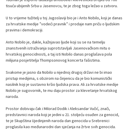
tisuća ubijenih Srba u Jasenovcu, te je zbog toga ležao u zatvoru.
U to vrijeme tužitelj u toj Jugoslaviji bio je i Anto Nobilo, koji je danas
za hrvatske medije ”vodeći pravnik” i prodaje nam priču o ljudskim
pravima i demokraciji.
Anto Nobilo je, dakle, kažnjavao ljude koji su se na temelju
znanstvenih istraživanja suprotstavljali Jasenovačkom mitu o
hrvatskoj genocidnosti, a taj isti Nobilo danas proglašava pola
milijuna posjetitelja Thompsonovog koncerta fašistima.
Svakome je jasno da Nobilo u nijednoj drugoj državi ne bi imao
pristup medijima, s obzirom na činjenicu da je bio komunistički
nasilnik koji je sustavno kršio ljudska prava. Ali za hrvatske medije
Nobilo je sugovornik, te mu daju prostor za klevetanje hrvatskog
naroda.
Prostor dobivaju čak i Milorad Dodik i Aleksandar Vučić, znači,
predstavnici naroda koji je jedini u 21. stoljeću osuđen za genocid,
te je Skupština Ujedinjenih naroda dan genocida u Srebrenici
proglasila kao međunarodni dan sjećanja na žrtve svih genocida.