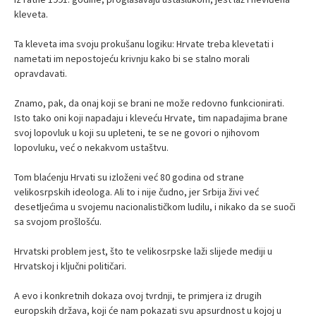
kleveta.
Ta kleveta ima svoju prokušanu logiku: Hrvate treba klevetati i
nametati im nepostojeću krivnju kako bi se stalno morali
opravdavati.
Znamo, pak, da onaj koji se brani ne može redovno funkcionirati.
Isto tako oni koji napadaju i kleveću Hrvate, tim napadajima brane
svoj lopovluk u koji su upleteni, te se ne govori o njihovom
lopovluku, već o nekakvom ustaštvu.
Tom blaćenju Hrvati su izloženi već 80 godina od strane
velikosrpskih ideologa. Ali to i nije čudno, jer Srbija živi već
desetljećima u svojemu nacionalističkom ludilu, i nikako da se suoči
sa svojom prošlošću.
Hrvatski problem jest, što te velikosrpske laži slijede mediji u
Hrvatskoj i ključni političari.
A evo i konkretnih dokaza ovoj tvrdnji, te primjera iz drugih
europskih država, koji će nam pokazati svu apsurdnost u kojoj u