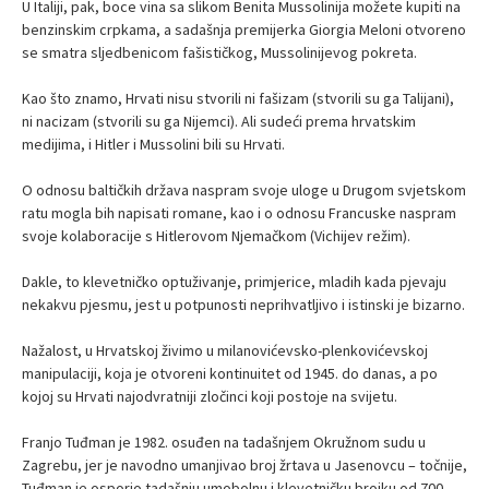
U Italiji, pak, boce vina sa slikom Benita Mussolinija možete kupiti na
benzinskim crpkama, a sadašnja premijerka Giorgia Meloni otvoreno
se smatra sljedbenicom fašističkog, Mussolinijevog pokreta.
Kao što znamo, Hrvati nisu stvorili ni fašizam (stvorili su ga Talijani),
ni nacizam (stvorili su ga Nijemci). Ali sudeći prema hrvatskim
medijima, i Hitler i Mussolini bili su Hrvati.
O odnosu baltičkih država naspram svoje uloge u Drugom svjetskom
ratu mogla bih napisati romane, kao i o odnosu Francuske naspram
svoje kolaboracije s Hitlerovom Njemačkom (Vichijev režim).
Dakle, to klevetničko optuživanje, primjerice, mladih kada pjevaju
nekakvu pjesmu, jest u potpunosti neprihvatljivo i istinski je bizarno.
Nažalost, u Hrvatskoj živimo u milanovićevsko-plenkovićevskoj
manipulaciji, koja je otvoreni kontinuitet od 1945. do danas, a po
kojoj su Hrvati najodvratniji zločinci koji postoje na svijetu.
Franjo Tuđman je 1982. osuđen na tadašnjem Okružnom sudu u
Zagrebu, jer je navodno umanjivao broj žrtava u Jasenovcu – točnije,
Tuđman je osporio tadašnju umobolnu i klevetničku brojku od 700