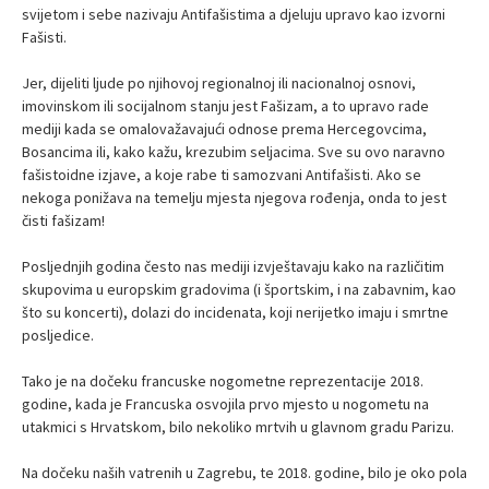
svijetom i sebe nazivaju Antifašistima a djeluju upravo kao izvorni
Fašisti.
Jer, dijeliti ljude po njihovoj regionalnoj ili nacionalnoj osnovi,
imovinskom ili socijalnom stanju jest Fašizam, a to upravo rade
mediji kada se omalovažavajući odnose prema Hercegovcima,
Bosancima ili, kako kažu, krezubim seljacima. Sve su ovo naravno
fašistoidne izjave, a koje rabe ti samozvani Antifašisti. Ako se
nekoga ponižava na temelju mjesta njegova rođenja, onda to jest
čisti fašizam!
Posljednjih godina često nas mediji izvještavaju kako na različitim
skupovima u europskim gradovima (i športskim, i na zabavnim, kao
što su koncerti), dolazi do incidenata, koji nerijetko imaju i smrtne
posljedice.
Tako je na dočeku francuske nogometne reprezentacije 2018.
godine, kada je Francuska osvojila prvo mjesto u nogometu na
utakmici s Hrvatskom, bilo nekoliko mrtvih u glavnom gradu Parizu.
Na dočeku naših vatrenih u Zagrebu, te 2018. godine, bilo je oko pola