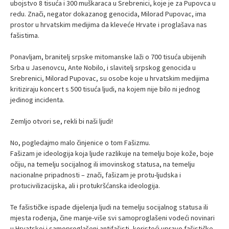
ubojstvo 8 tisuća i 300 muškaraca u Srebrenici, koje je za Pupovca u
redu. Znači, negator dokazanog genocida, Milorad Pupovac, ima
prostor u hrvatskim medijima da kleveće Hrvate i proglašava nas
fašistima.
Ponavljam, branitelj srpske mitomanske laži o 700 tisuća ubijenih
Srba u Jasenovcu, Ante Nobilo, i slavitelj srpskog genocida u
Srebrenici, Milorad Pupovac, su osobe koje u hrvatskim medijima
kritiziraju koncert s 500 tisuća ljudi, na kojem nije bilo ni jednog
jedinog incidenta.
Zemljo otvori se, rekli bi naši ljudi!
No, pogledajmo malo činjenice o tom Fašizmu.
Fašizam je ideologija koja ljude razlikuje na temelju boje kože, boje
očiju, na temelju socijalnog ili imovinskog statusa, na temelju
nacionalne pripadnosti – znači, fašizam je protu-ljudska i
protucivilizacijska, ali i protukršćanska ideologija.
Te fašističke ispade dijelenja ljudi na temelju socijalnog statusa ili
mjesta rođenja, čine manje-više svi samoproglašeni vodeći novinari
u Hrvatskoj i samoproglašeni antifašisti, koristeći upravo fašističke