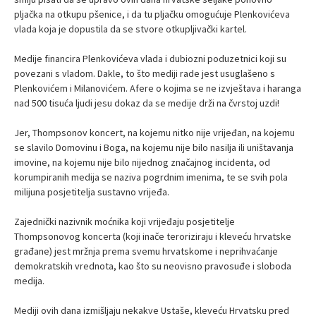
pljačka na otkupu pšenice, i da tu pljačku omogućuje Plenkovićeva
vlada koja je dopustila da se stvore otkupljivački kartel.
Medije financira Plenkovićeva vlada i dubiozni poduzetnici koji su
povezani s vladom. Dakle, to što mediji rade jest usuglašeno s
Plenkovićem i Milanovićem. Afere o kojima se ne izvještava i haranga
nad 500 tisuća ljudi jesu dokaz da se medije drži na čvrstoj uzdi!
Jer, Thompsonov koncert, na kojemu nitko nije vrijeđan, na kojemu
se slavilo Domovinu i Boga, na kojemu nije bilo nasilja ili uništavanja
imovine, na kojemu nije bilo nijednog značajnog incidenta, od
korumpiranih medija se naziva pogrdnim imenima, te se svih pola
milijuna posjetitelja sustavno vrijeđa.
Zajednički nazivnik moćnika koji vrijeđaju posjetitelje
Thompsonovog koncerta (koji inače teroriziraju i kleveću hrvatske
građane) jest mržnja prema svemu hrvatskome i neprihvaćanje
demokratskih vrednota, kao što su neovisno pravosuđe i sloboda
medija.
Mediji ovih dana izmišljaju nekakve Ustaše, kleveću Hrvatsku pred