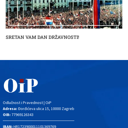
SRETAN VAM DAN DRŽAVNOSTI!
Odlučnost i Pravednost | OiP
Adresa:
Đorđićeva ulica 15, 10000 Zagreb
OIB:
77969126343
IBAN:
HR1723900011101369769