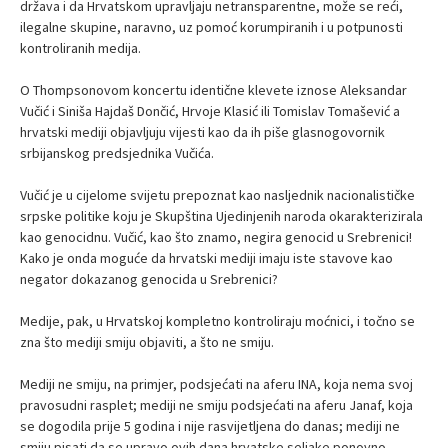
država i da Hrvatskom upravljaju netransparentne, može se reći,
ilegalne skupine, naravno, uz pomoć korumpiranih i u potpunosti
kontroliranih medija.
O Thompsonovom koncertu identične klevete iznose Aleksandar
Vučić i Siniša Hajdaš Dončić, Hrvoje Klasić ili Tomislav Tomašević a
hrvatski mediji objavljuju vijesti kao da ih piše glasnogovornik
srbijanskog predsjednika Vučića.
Vučić je u cijelome svijetu prepoznat kao nasljednik nacionalističke
srpske politike koju je Skupština Ujedinjenih naroda okarakterizirala
kao genocidnu. Vučić, kao što znamo, negira genocid u Srebrenici!
Kako je onda moguće da hrvatski mediji imaju iste stavove kao
negator dokazanog genocida u Srebrenici?
Medije, pak, u Hrvatskoj kompletno kontroliraju moćnici, i točno se
zna što mediji smiju objaviti, a što ne smiju.
Mediji ne smiju, na primjer, podsjećati na aferu INA, koja nema svoj
pravosudni rasplet; mediji ne smiju podsjećati na aferu Janaf, koja
se dogodila prije 5 godina i nije rasvijetljena do danas; mediji ne
smiju pisati da se upravo ovih dana hrvatske seljake ponovno