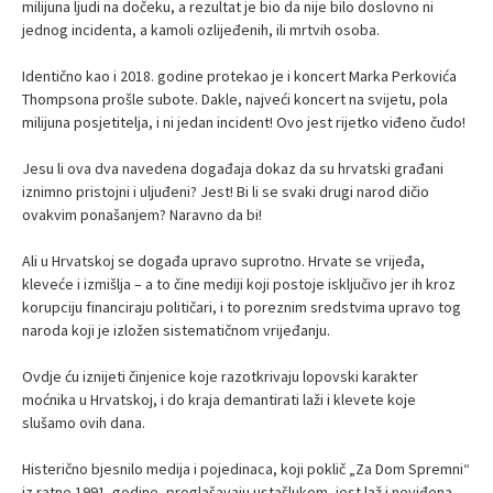
milijuna ljudi na dočeku, a rezultat je bio da nije bilo doslovno ni
jednog incidenta, a kamoli ozlijeđenih, ili mrtvih osoba.
Identično kao i 2018. godine protekao je i koncert Marka Perkovića
Thompsona prošle subote. Dakle, najveći koncert na svijetu, pola
milijuna posjetitelja, i ni jedan incident! Ovo jest rijetko viđeno čudo!
Jesu li ova dva navedena događaja dokaz da su hrvatski građani
iznimno pristojni i uljuđeni? Jest! Bi li se svaki drugi narod dičio
ovakvim ponašanjem? Naravno da bi!
Ali u Hrvatskoj se događa upravo suprotno. Hrvate se vrijeđa,
kleveće i izmišlja – a to čine mediji koji postoje isključivo jer ih kroz
korupciju financiraju političari, i to poreznim sredstvima upravo tog
naroda koji je izložen sistematičnom vrijeđanju.
Ovdje ću iznijeti činjenice koje razotkrivaju lopovski karakter
moćnika u Hrvatskoj, i do kraja demantirati laži i klevete koje
slušamo ovih dana.
Histerično bjesnilo medija i pojedinaca, koji poklič „Za Dom Spremni“
iz ratne 1991. godine, proglašavaju ustašlukom, jest laž i neviđena