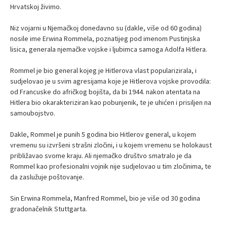
Hrvatskoj živimo.
Niz vojarni u Njemačkoj donedavno su (dakle, više od 60 godina)
nosile ime Erwina Rommela, poznatijeg pod imenom Pustinjska
lisica, generala njemačke vojske i ljubimca samoga Adolfa Hitlera.
Rommel je bio general kojeg je Hitlerova vlast popularizirala, i
sudjelovao je u svim agresijama koje je Hitlerova vojske provodila:
od Francuske do afričkog bojišta, da bi 1944. nakon atentata na
Hitlera bio okarakteriziran kao pobunjenik, te je uhićen i prisiljen na
samoubojstvo.
Dakle, Rommel je punih 5 godina bio Hitlerov general, u kojem
vremenu su izvršeni strašni zločini, i u kojem vremenu se holokaust
približavao svome kraju. Ali njemačko društvo smatralo je da
Rommel kao profesionalni vojnik nije sudjelovao u tim zločinima, te
da zaslužuje poštovanje.
Sin Erwina Rommela, Manfred Rommel, bio je više od 30 godina
gradonačelnik Stuttgarta.