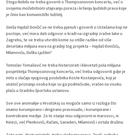
Stoga Nobilo ne treba govoriti o Thompsonovom koncertu, već o
svojemu možebitnom utajivanju poreza i kršenju ljudskih prava koje
je činio kao komunistički tužitelj.
Siniša Hajdaš Dončić se ne treba pjenuti i govoriti o Ustašama koji ne
postoje, već mora dati odgovor o krađi na izgradnji zračne luke u
Zagrebu, te se treba utvrditi kome su otišle razlike od više
desetaka milijuna eura na gradnji tog projekta – Hajdaš-Dončiću,
Milanoviću, Dušku Ljuštini?
Tomislav Tomašević ne treba histerizirati i klevetati pola milijuna
posjetitelja Thompsonovog koncerta, već treba odgovoriti gdje je
mito u slučaju njegovog poslušnika Koste Kostanjevića, koji je
unatoč priznanju osoba koje su ga podmićivale, vraćen na visoku
plaću u Gradsku športsku ustanovu.
Sve ove anomalije u Hrvatskoj su moguće samo iz razloga što
imamo korumpirano i dirigirano pravosuđe, i korumpirane i
kontrolirane medije. Za to stanje nisu odgovorni ni marsovci, ni
Kinezi, već Plenkovići, Račani, Sanaderi, Milanovići i ostala družina.
Zato nam, dragi prijatelji, treba vladavina prava. Znači, jednaka