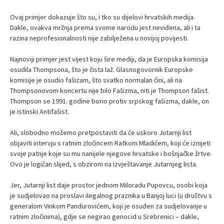
Ovaj primjer dokazuje što su, i tko su dijelovi hrvatskih medija.
Dakle, ovakva mržnja prema svome narodu jest neviđena, ali i ta
razina neprofesionalnosti nije zabilježena u novijoj povijesti.
Najnoviji primjer jest vijest koju šire mediji, da je Europska komisija
osudila Thompsona, što je čista laž. Glasnogovornik Europske
komisije je osudio fašizam, što svatko normalan čini, ali na
Thompsonovom koncertu nije bilo Fašizma, niti je Thompson fašist.
Thompson se 1991. godine borio protiv srpskog fašizma, dakle, on
je istinski Antifašist.
Ali, slobodno možemo pretpostaviti da će uskoro Jutarnji list
objaviti intervju s ratnim zločincem Ratkom Mladićem, koji će iznijeti
svoje patnje koje su mu nanijele njegove hrvatske i bošnjačke žrtve.
Ovo je logičan slijed, s obzirom na izvještavanje Jutarnjeg lista.
Jer, Jutarnji list daje prostor jednom Miloradu Pupovcu, osobi koja
je sudjelovao na proslavi ilegalnog praznika u Banjoj luci (u društvu s
generalom Vinkom Pandurovićem, koji je osuđen za sudjelovanje u
ratnim zločinima), gdje se negirao genocid u Srebrenici – dakle,