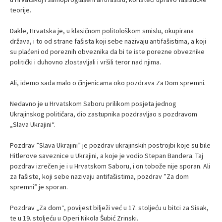
teorije.
Dakle, Hrvatska je, u klasičnom politološkom smislu, okupirana
država, i to od strane fašista koji sebe nazivaju antifašistima, a koji
su plaćeni od poreznih obveznika da bi te iste porezne obveznike
politički i duhovno zlostavljali i vršili teror nad njima.
Ali, idemo sada malo o činjenicama oko pozdrava Za Dom spremni.
Nedavno je u Hrvatskom Saboru prilikom posjeta jednog
Ukrajinskog političara, dio zastupnika pozdravljao s pozdravom
„Slava Ukrajini“.
Pozdrav ”Slava Ukrajini” je pozdrav ukrajinskih postrojbi koje su bile
Hitlerove saveznice u Ukrajini, a koje je vodio Stepan Bandera. Taj
pozdrav izrečen je i u Hrvatskom Saboru, i on tobože nije sporan. Ali
za fašiste, koji sebe nazivaju antifašistima, pozdrav ”Za dom
spremni” je sporan.
Pozdrav „Za dom“, povijest bilježi već u 17. stoljeću u bitci za Sisak,
te u 19. stoljeću u Operi Nikola Šubić Zrinski.