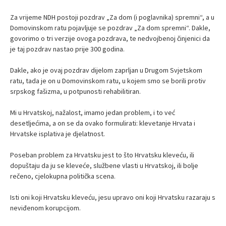
Za vrijeme NDH postoji pozdrav „Za dom (i poglavnika) spremni“, a u
Domovinskom ratu pojavljuje se pozdrav „Za dom spremni“. Dakle,
govorimo o tri verzije ovoga pozdrava, te nedvojbenoj činjenici da
je taj pozdrav nastao prije 300 godina.
Dakle, ako je ovaj pozdrav dijelom zaprljan u Drugom Svjetskom
ratu, tada je on u Domovinskom ratu, u kojem smo se borili protiv
srpskog fašizma, u potpunosti rehabilitiran.
Mi u Hrvatskoj, nažalost, imamo jedan problem, i to već
desetljećima, a on se da ovako formulirati: klevetanje Hrvata i
Hrvatske isplativa je djelatnost.
Poseban problem za Hrvatsku jest to što Hrvatsku kleveću, ili
dopuštaju da ju se kleveće, službene vlasti u Hrvatskoj, ili bolje
rečeno, cjelokupna politička scena.
Isti oni koji Hrvatsku kleveću, jesu upravo oni koji Hrvatsku razaraju s
neviđenom korupcijom.