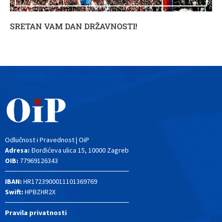
SRETAN VAM DAN DRŽAVNOSTI!
Odlučnost i Pravednost | OiP
Adresa:
Đorđićeva ulica 15, 10000 Zagreb
OIB:
77969126343
IBAN:
HR1723900011101369769
Swift:
HPBZHR2X
Pravila privatnosti