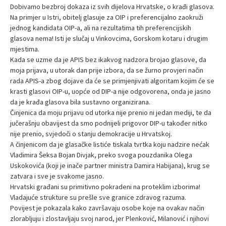
Dobivamo bezbroj dokaza iz svih dijelova Hrvatske, o krađi glasova.
Na primjer u Istri, obitelj glasuje za OIP i preferencijalno zaokruži
jednog kandidata OIP-a, ali na rezultatima tih preferencijskih
glasova nema! Isti je slučaj u Vinkovcima, Gorskom kotaru i drugim
mjestima.
Kada se uzme da je APIS bez ikakvog nadzora brojao glasove, da
moja prijava, u utorak dan prije izbora, da se žurno provjeri način
rada APIS-a zbog dojave da će se primjenjivati algoritam kojim će se
krasti glasovi OIP-u, uopće od DIP-a nije odgovorena, onda je jasno
da je krađa glasova bila sustavno organizirana.
Činjenica da moju prijavu od utorka nije prenio ni jedan mediji, te da
jučerašnju obavijest da smo podnijeli prigovor DIP-u također nitko
nije prenio, svjedoči o stanju demokracije u Hrvatskoj.
A činjenicom da je glasačke listiće tiskala tvrtka koju nadzire nećak
Vladimira Šeksa Bojan Divjak, preko svoga pouzdanika Olega
Uskokovića (koji je inače partner ministra Damira Habijana), krug se
zatvara i sve je svakome jasno.
Hrvatski građani su primitivno pokradeni na proteklim izborima!
Vladajuće strukture su prešle sve granice zdravog razuma.
Povijest je pokazala kako završavaju osobe koje na ovakav način
zlorabljuju i zlostavljaju svoj narod, jer Plenković, Milanović i njihovi